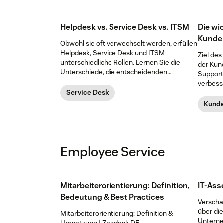
Helpdesk vs. Service Desk vs. ITSM
Die wi
Kunde
Obwohl sie oft verwechselt werden, erfüllen
Helpdesk, Service Desk und ITSM
Ziel des
unterschiedliche Rollen. Lernen Sie die
der Kun
Unterschiede, die entscheidenden
Support 
Kennzahlen und die Kriterien für die richtige
verbess
Wahl kennen.
Service Desk
stärken.
Kunde
Employee Service
Mitarbeiterorientierung: Definition,
IT-As
Bedeutung & Best Practices
Verschaf
über di
Mitarbeiterorientierung: Definition &
Unterne
Umsetzung | Zendesk DE