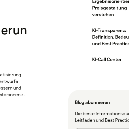
Ergebnisorientie
Preisgestaltung
verstehen
ierung:
KI-Transparenz:
Definition, Bede
und Best Practic
KI-Call Center
atisierung
tentwürfe
essern und
iter:innen zu
Blog abonnieren
Die beste Informationsque
Leitfäden und Best Practi