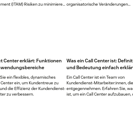
ent (ITAM) Risiken zu minimieren,
organisatorische Veränderungen
sparen und die Produktivität der
erfolgreich meistert.
ter:innen zu steigern.
t Center erklärt: Funktionen
Was ein Call Center ist: Defini
nwendungsbereiche
und Bedeutung einfach erklär
Sie ein flexibles, dynamisches
Ein Call Center ist ein Team von
 Center ein, um Kundentreue zu
Kundendienst-Mitarbeiter:innen, di
und die Effizienz der Kundendienst-
entgegennehmen. Erfahren Sie, wa
ter zu verbessern.
ist, um ein Call Center aufzubauen,
erstklassige Customer Experiences 