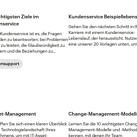
chtigsten Ziele im
Kundenservice Beispiellebens
nservice
Gehen Sie den nächsten Schritt in I
Karriere mit einem Kundenservice-
 Kundenservice ist es, die Fragen
Lebenslauf, der heraussticht. Nutze
den zu beantworten, bei Problemen
eine unserer 20 Vorlagen unten, um
zu leisten, die Glaubwürdigkeit zu
loszulegen.
ern und die Beziehungen zu
nsupport
set-Management
Change-Management-Modell
fen Sie sich einen klaren Überblick
Lernen Sie die 10 wichtigsten Chan
e Technologielandschaft Ihres
Management-Modelle und -Metho
hmens, um mit IT-Asset-
kennen, mit denen Ihr Team