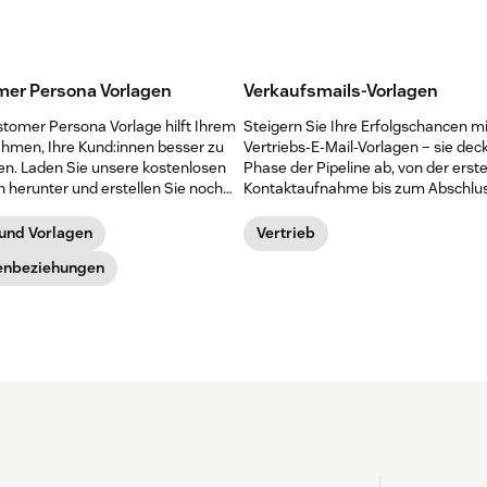
er Persona Vorlagen
Verkaufsmails-Vorlagen
stomer Persona Vorlage hilft Ihrem
Steigern Sie Ihre Erfolgschancen mi
hmen, Ihre Kund:innen besser zu
Vertriebs-E-Mail-Vorlagen – sie dec
en. Laden Sie unsere kostenlosen
Phase der Pipeline ab, von der erst
 herunter und erstellen Sie noch
Kontaktaufnahme bis zum Abschlus
hre eigenen Customer Personas.
 und Vorlagen
Vertrieb
enbeziehungen