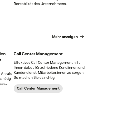
Rentabilität des Unternehmens.
Mehr anzeigen
tion
Call Center Management
t
Effektives Call Center Management hilft
Ihnen dabei, für zufriedene Kund:innen und
Kundendienst-Mitarbeiter:innen zu sorgen.
e Anrufe
So machen Sie es richtig.
s nötig
 das
Call Center Management
bietet.