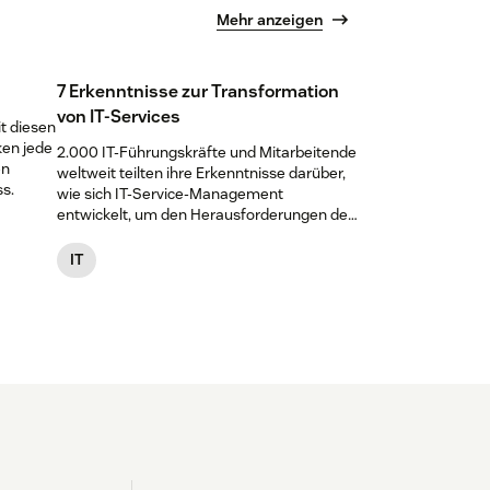
Mehr anzeigen
7 Erkenntnisse zur Transformation
von IT-Services
t diesen
ken jede
2.000 IT-Führungskräfte und Mitarbeitende
en
weltweit teilten ihre Erkenntnisse darüber,
s.
wie sich IT-Service-Management
entwickelt, um den Herausforderungen der
KI-Revolution und steigenden Erwartungen
der Mitarbeitenden gerecht zu werden.
In
IT
dieser Infografik finden Sie die sieben
wichtigsten Erkenntnisse.