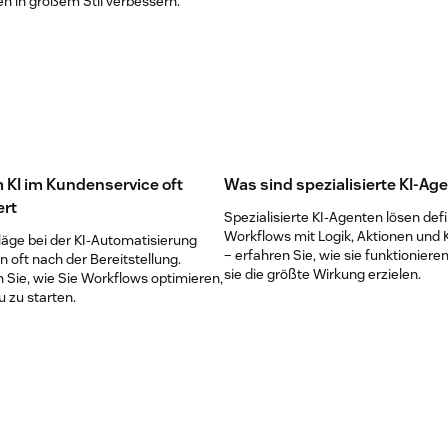
n in großem Stil verbessern.
überwältigend sein. Doch für Unt
ist es eine wichtige Chance, gute
Kundenbeziehungen aufzubauen. D
dem verbraucherorientierten Markt
heute sind sie ein Schlüssel zum
dauerhaften Erfolg. Dabei unterstüt
eine erstklassige Kundenservice-S
wie Zendesk. Lesen Sie weiter, um 
erfahren, wie Zendesk funktioniert 
KI im Kundenservice oft
Was sind spezialisierte KI-Ag
welche Vorteile es bietet.
ert
Spezialisierte KI-Agenten lösen defi
Workflows mit Logik, Aktionen und K
läge bei der KI-Automatisierung
– erfahren Sie, wie sie funktionier
 oft nach der Bereitstellung.
sie die größte Wirkung erzielen.
 Sie, wie Sie Workflows optimieren,
u zu starten.