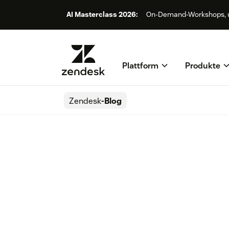
AI Masterclass 2026:
On-Demand-Workshops, um I
Plattform
Produkte
Zendesk
-Blog