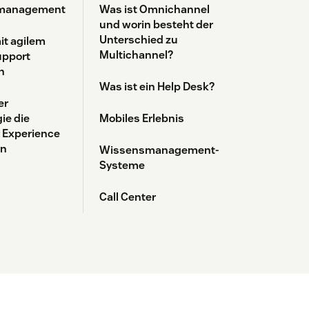
smanagement
Was ist Omnichannel
und worin besteht der
Unterschied zu
t agilem
Multichannel?
pport
n
Was ist ein Help Desk?
er
ie die
Mobiles Erlebnis
 Experience
rn
Wissensmanagement-
Systeme
Call Center