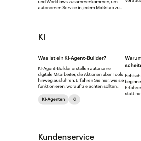
Vertraue
und Workflows zusammenkommen, um
autonomen Service in jedem Maßstab zu
liefern.
KI
Was ist ein KI-Agent-Builder?
Warum 
scheit
KI-Agent-Builder erstellen autonome
digitale Mitarbeiter, die Aktionen über Tools
Fehlsch
hinweg ausführen. Erfahren Sie hier, wie sie
beginnen
funktionieren, worauf Sie achten sollten
Erfahren
und welche Tipps es für die Einführung gibt.
statt ne
KI-Agenten
KI
Kundenservice