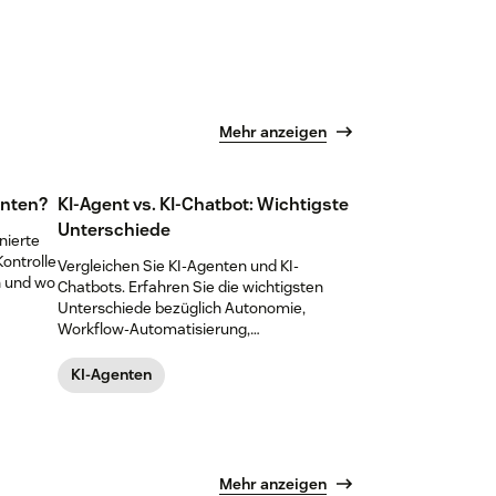
ernehmen
den Vorreitern an.
enn auf
 von
zt Sie
Mehr anzeigen
oftware
zu
und
enten?
KI-Agent vs. KI-Chatbot: Wichtigste
Unterschiede
nierte
ontrolle
Vergleichen Sie KI-Agenten und KI-
en und wo
Chatbots. Erfahren Sie die wichtigsten
Unterschiede bezüglich Autonomie,
Workflow-Automatisierung,
Anwendungsfällen und wie beide die CX-
und EX-Ergebnisse verbessern.
KI-Agenten
Mehr anzeigen