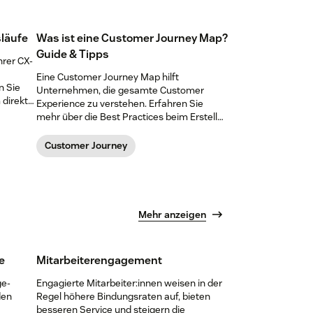
läufe
Was ist eine Customer Journey Map?
Guide & Tipps
hrer CX-
Eine Customer Journey Map hilft
n Sie
Unternehmen, die gesamte Customer
 direkt
Experience zu verstehen. Erfahren Sie
mehr über die Best Practices beim Erstellen
und laden Sie unsere kostenlosen Vorlagen
herunter.
Customer Journey
Mehr anzeigen
e
Mitarbeiterengagement
ge-
Engagierte Mitarbeiter:innen weisen in der
den
Regel höhere Bindungsraten auf, bieten
besseren Service und steigern die