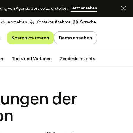
Jetzt ansehen
ng von Agentic Service zu erstellen.
Anmelden
Kontaktaufnahme
Sprache
Kostenlos testen
Demo ansehen
n
Kostenlos te
er
Tools und Vorlagen
Zendesk Insights
ungen der
on