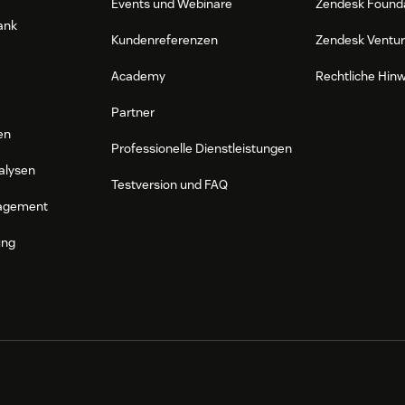
Events und Webinare
Zendesk Found
ank
Kundenreferenzen
Zendesk Ventu
Academy
Rechtliche Hin
Partner
en
Professionelle Dienstleistungen
alysen
Testversion und FAQ
agement
ung