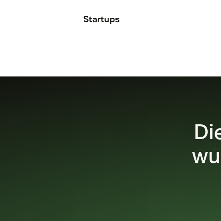
Startups
Di
wu