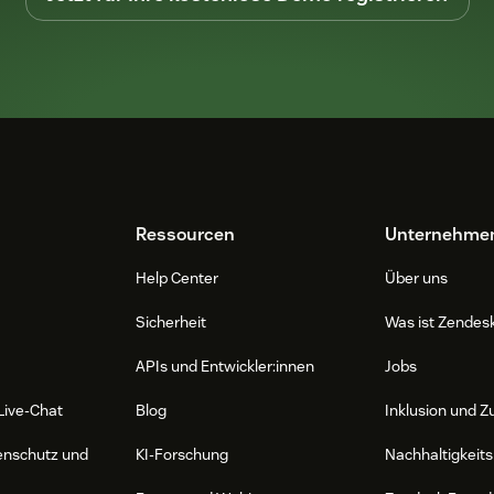
Ressourcen
Unternehme
Help Center
Über uns
Sicherheit
Was ist Zendes
APIs und Entwickler:innen
Jobs
Live-Chat
Blog
Inklusion und Z
enschutz und
KI-Forschung
Nachhaltigkeits