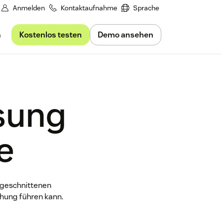
Anmelden
Kontaktaufnahme
Sprache
Kostenlos testen
Demo ansehen
n
ösung
e
zugeschnittenen
hung führen kann.