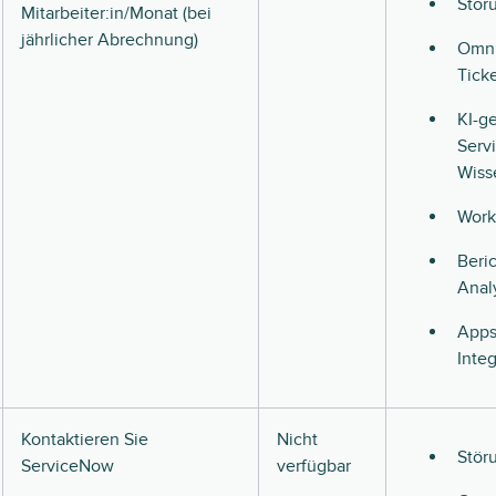
Stör
Mitarbeiter:in/Monat (bei
jährlicher Abrechnung)
Omni
Tick
KI-ge
Serv
Wis
Work
Beri
Anal
Apps
Inte
Kontaktieren Sie
Nicht
Stör
ServiceNow
verfügbar