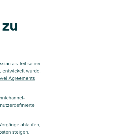
 zu
ian als Teil seiner
, entwickelt wurde.
evel Agreements
Omnichannel-
nutzerdefinierte
Vorgänge ablaufen,
osten steigen.