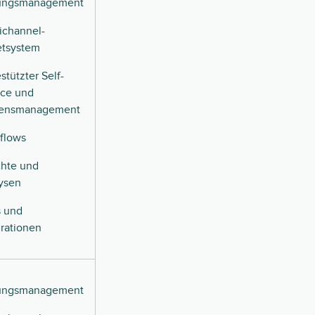
ungsmanagement
channel-
etsystem
stützter Self-
ice und
sensmanagement
flows
chte und
ysen
 und
grationen
ungsmanagement