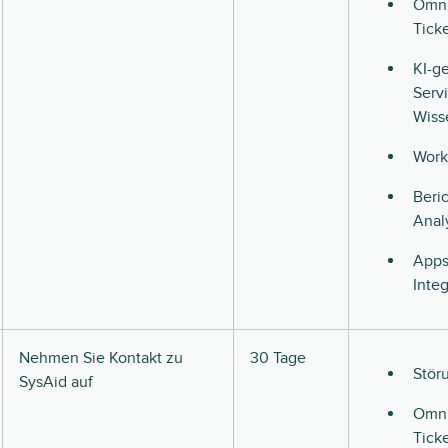
Omni
Tick
KI-ge
Serv
Wiss
Work
Beri
Anal
Apps
Inte
Nehmen Sie Kontakt zu
30 Tage
Stör
SysAid auf
Omni
Tick