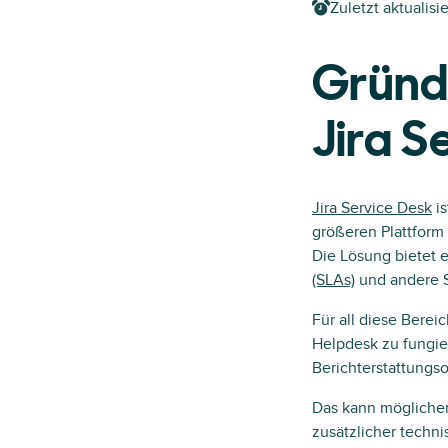
Zuletzt aktualisie
Gründe
Jira S
Jira Service Desk
is
größeren Plattform
Die Lösung bietet 
(SLAs)
und andere S
Für all diese Berei
Helpdesk zu fungier
Berichterstattungs
Das kann möglicher
zusätzlicher techni