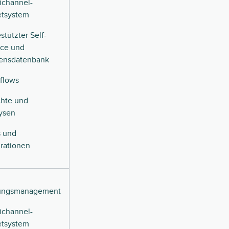
channel-
etsystem
stützter Self-
ice und
ensdatenbank
flows
chte und
ysen
 und
grationen
ungsmanagement
channel-
etsystem