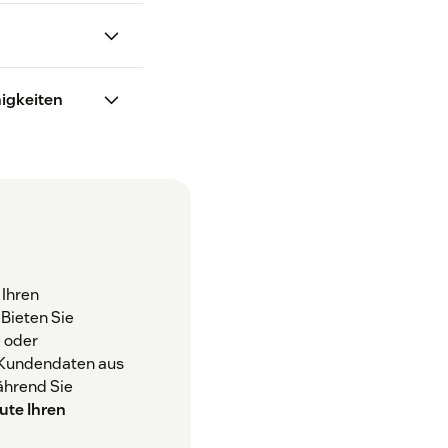
90 Prozent
higkeiten
ngünstiger
t
acher
 Ihren
Bieten Sie
e oder
t Kundendaten aus
bank
ährend Sie
ute Ihren