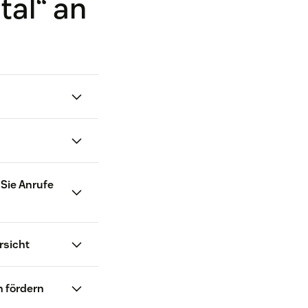
tal“ an
 Sie Anrufe
gen
rsicht
n fördern