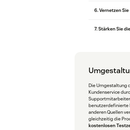
Die
6. Vernetzen Si
soz
gün
7. Stärken Sie 
Ein Drittel
Umgestaltu
Die Umgestaltung de
Kundenservice durc
Supportmitarbeitern
benutzerdefinierte
anderen Quellen ver
gleichzeitig die Pr
kostenlosen Testz