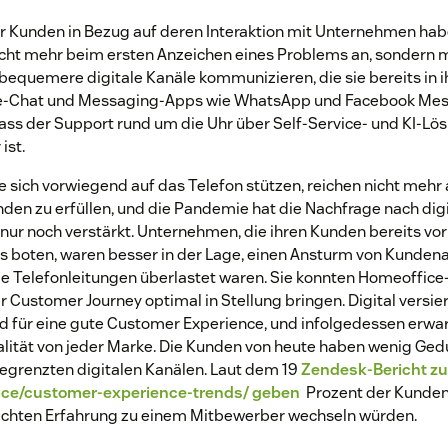
r Kunden in Bezug auf deren Interaktion mit Unternehmen hab
icht mehr beim ersten Anzeichen eines Problems an, sondern 
equemere digitale Kanäle kommunizieren, die sie bereits in 
Live-Chat und Messaging-Apps wie WhatsApp und Facebook Me
ass der Support rund um die Uhr über Self-Service- und KI-Lö
ist.
e sich vorwiegend auf das Telefon stützen, reichen nicht mehr 
den zu erfüllen, und die Pandemie hat die Nachfrage nach dig
ur noch verstärkt. Unternehmen, die ihren Kunden bereits vor
nis boten, waren besser in der Lage, einen Ansturm von Kunden
ie Telefonleitungen überlastet waren. Sie konnten Homeoffic
r Customer Journey optimal in Stellung bringen. Digital vers
d für eine gute Customer Experience, und infolgedessen erwa
lität von jeder Marke. Die Kunden von heute haben wenig Gedu
grenzten digitalen Kanälen. Laut dem 19
Zendesk-Bericht zu
ce/customer-experience-trends/ geben
Prozent der Kunden 
lechten Erfahrung zu einem Mitbewerber wechseln würden.