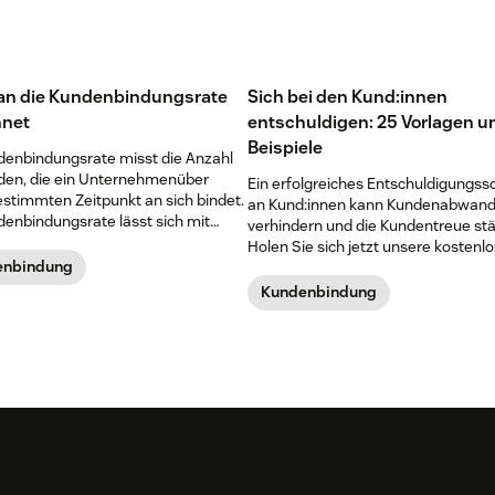
n die Kundenbindungsrate
Sich bei den Kund:innen
hnet
entschuldigen: 25 Vorlagen u
Beispiele
denbindungsrate misst die Anzahl
den, die ein Unternehmenüber
Ein erfolgreiches Entschuldigungss
estimmten Zeitpunkt an sich bindet.
an Kund:innen kann Kundenabwan
denbindungsrate lässt sich mit
verhindern und die Kundentreue stä
ormel bestimmen: [(E-N)/S] x 100 =
Holen Sie sich jetzt unsere kostenl
enbindung
Vorlagen für Entschuldigungsschre
Kund:innen.
Kundenbindung