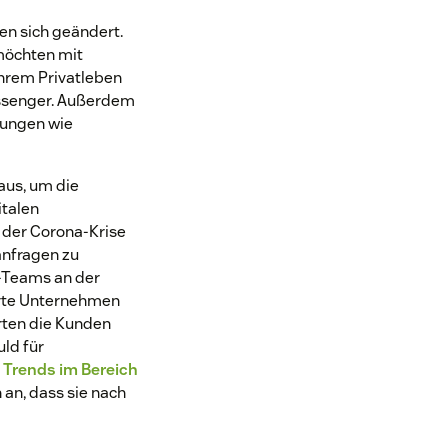
en sich geändert.
möchten mit
ihrem Privatleben
ssenger. Außerdem
sungen wie
aus, um die
italen
 der Corona-Krise
anfragen zu
e-Teams an der
ierte Unternehmen
rten die Kunden
ld für
 Trends im Bereich
an, dass sie nach