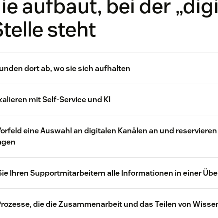
ie aufbaut, bei der „digi
Stelle steht
Kunden dort ab, wo sie sich aufhalten
ernehmen verzeichneten 284 einen
skalieren mit Self-Service und KI
0-prozentigen Anstieg bei
ndenanfragen über WhatsApp
 Vorfeld eine Auswahl an digitalen Kanälen an und reservieren
agen
40-prozenti
Sie Ihren Supportmitarbeitern alle Informationen in einer Übe
bei Unternehmen 284um
 Prozesse, die die Zusammenarbeit und das Teilen von Wisse
Chatbot