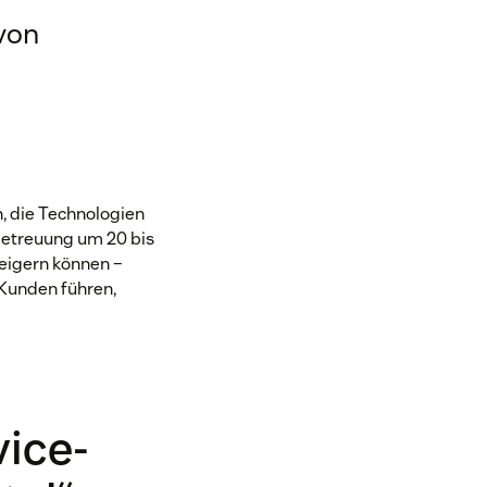
 von
 die Technologien
betreuung um 20 bis
eigern können –
 Kunden führen,
vice-