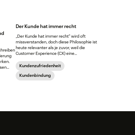
Der Kunde hat immer recht
nd
„Der Kunde hat immer recht“ wird oft
missverstanden, doch diese Philosophie ist
heute relevanter als je zuvor, weil die
chreiben
Customer Experience (CX) eine
derung
Schlüsselrolle beim Unternehmenserfolg
rken.
spielt.
Kundenzufriedenheit
osen
iben an
Kundenbindung