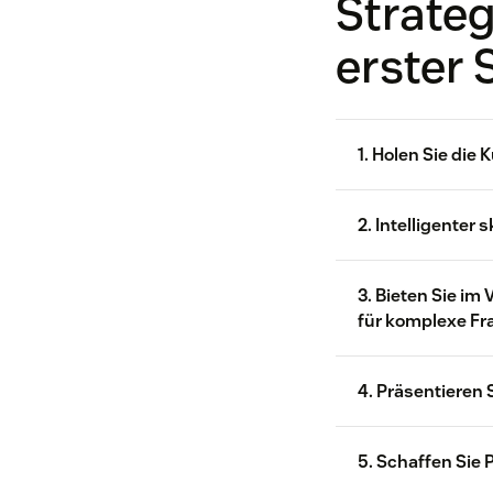
Strateg
erster 
1. Holen Sie die 
Unt
2. Intelligenter 
202
Ku
3. Bieten Sie im
für komplexe Fr
Anstieg
4. Präsentieren 
5. Schaffen Sie