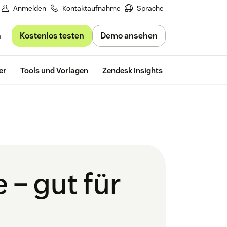
Anmelden
Kontaktaufnahme
Sprache
Kostenlos testen
Demo ansehen
n
Kostenlos te
er
Tools und Vorlagen
Zendesk Insights
 – gut für