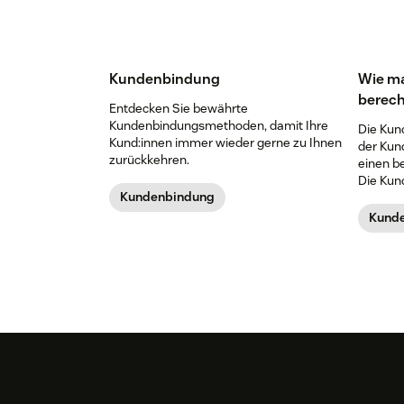
Kundenbindung
Wie ma
berec
Entdecken Sie bewährte
Kundenbindungsmethoden, damit Ihre
Die Kun
Kund:innen immer wieder gerne zu Ihnen
der Kun
zurückkehren.
einen b
Die Kun
Kundenbindung
dieser F
CRR.
Kund