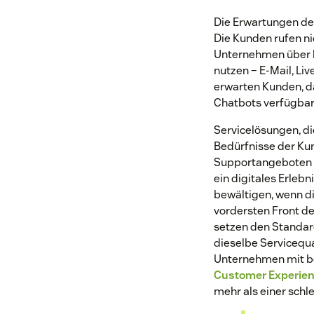
Die Erwartungen de
Die Kunden rufen n
Unternehmen über b
nutzen – E-Mail, 
erwarten Kunden, d
Chatbots verfügbar 
Servicelösungen, di
Bedürfnisse der Kun
Supportangeboten n
ein digitales Erleb
bewältigen, wenn d
vordersten Front de
setzen den Standar
dieselbe Servicequa
Unternehmen mit be
Customer Experien
mehr als einer sch