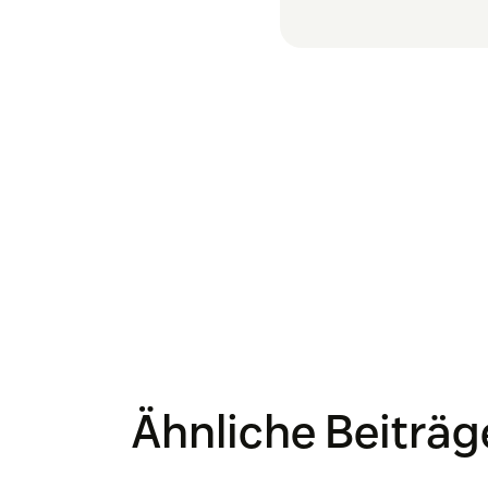
baute seine Sel
Sie
Ähnliche Beiträg
Davi
Deck