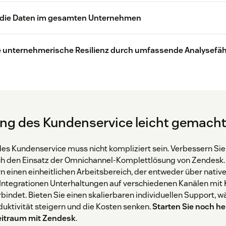
 Lösung von Support-Anfragen über
Zoom
Slack
e die Daten im gesamten Unternehmen
iale Medien kann bis zu sechsmal
stiger sein als eine Sprachinteraktion
zwischen 20 und 21 Uhr
die unternehmerische Resilienz durch umfassende Analysefä
koste
ng des Kundenservice leicht gemach
dreimal
Workato
Kollaborationstools
5,8-f
s Kundenservice muss nicht kompliziert sein. Verbessern Sie
73 Prozent
h den Einsatz der Omnichannel-Komplettlösung von Zendesk. 
 einen einheitlichen Arbeitsbereich, der entweder über nativ
 Integrationen Unterhaltungen auf verschiedenen Kanälen mi
KI-gestützte Wissensdaten
bindet. Bieten Sie einen skalierbaren individuellen Support, w
oduktivität steigern und die Kosten senken.
Starten Sie noch he
eitraum mit Zendesk
.