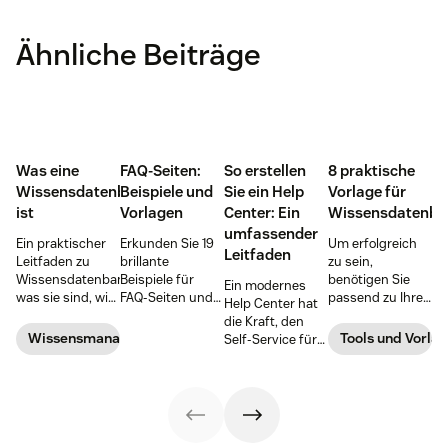
Ähnliche Beiträge
Was eine
FAQ-Seiten:
So erstellen
8 praktische
Wissensdatenbank
Beispiele und
Sie ein Help
Vorlage für
ist
Vorlagen
Center: Ein
Wissensdatenba
umfassender
Ein praktischer
Erkunden Sie 19
Um erfolgreich
Leitfaden
Leitfaden zu
brillante
zu sein,
Wissensdatenbanken:
Beispiele für
benötigen Sie
Ein modernes
was sie sind, wie
FAQ-Seiten und
passend zu Ihrer
Help Center hat
sie sich
erfahren Sie, wie
Zielgruppe eine
die Kraft, den
unterscheiden
Sie eine Self-
ausgewogene
Wissensmanagement
Tools und Vorla
Self-Service für
und wie Sie eine
Service-Seite
Zusammensetzung
Kund:innen zu
aufbauen, die
aufbauen, die
an
transformieren
von Nutzer:innen
Zeit spart und
Wissensbankbeiträ
und die manuelle
tatsächlich
die
Mit unseren
Arbeitsbelastung
verwendet wird.
Kundenzufriedenheit
Vorlagen können
der Agent:innen
steigert.
Sie noch
zu reduzieren. In