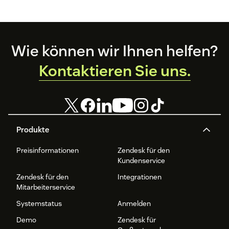
schneller
diesem Leitfaden
loslegen.
erfahren Sie alles
Wissenswerte
über den Aufbau
Footer
Wie können wir Ihnen helfen?
eines Help
Centers.
Kontaktieren Sie uns.
Produkte
Preisinformationen
Zendesk für den
Kundenservice
Zendesk für den
Integrationen
Mitarbeiterservice
Systemstatus
Anmelden
Demo
Zendesk für