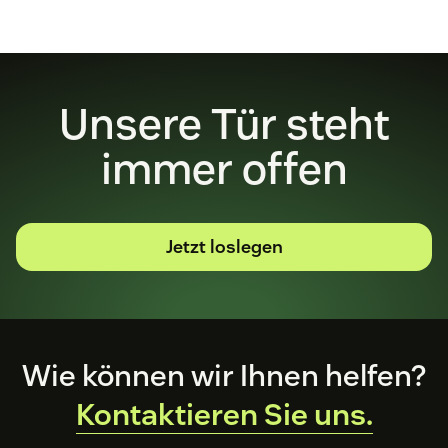
Unsere Tür steht
immer offen
Jetzt loslegen
Footer
Wie können wir Ihnen helfen?
Kontaktieren Sie uns.