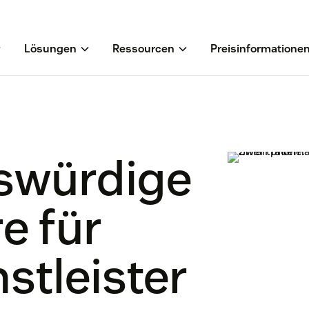
Lösungen
Ressourcen
Preisinformatione
swürdige
e für
stleister