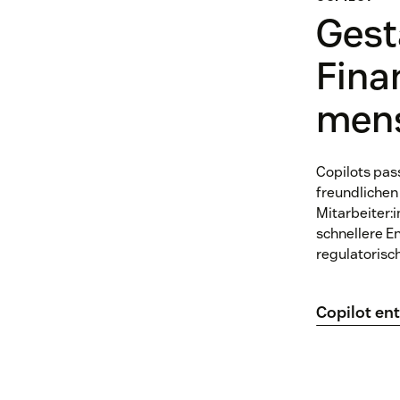
Gesta
Fina
mens
Copilots pas
freundlichen
Mitarbeiter:
schnellere E
regulatorisc
Copilot en