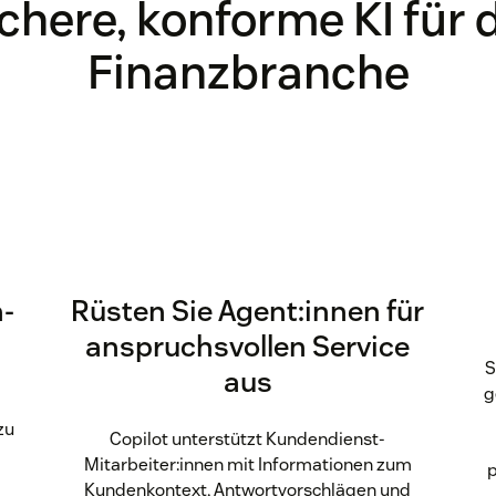
chere, konforme KI für 
Finanzbranche
n-
Rüsten Sie Agent:innen für
anspruchsvollen Service
S
aus
g
zu
Copilot unterstützt Kundendienst-
Mitarbeiter:innen mit Informationen zum
p
Kundenkontext, Antwortvorschlägen und