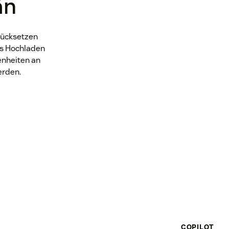
än
rücksetzen
as Hochladen
nheiten an
erden.
COPILOT