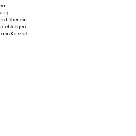
Ihre
ufig
rekt über die
mpfehlungen
n ein Konzert