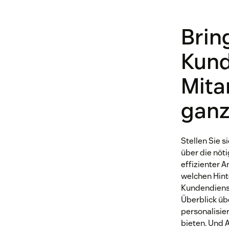
Brin
Kund
Mita
ganz
Stellen Sie 
über die nöt
effizienter A
welchen Hin
Kundendienst
Überblick üb
personalisier
bieten. Und 