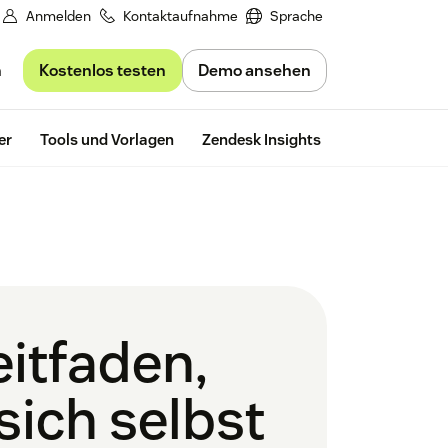
Anmelden
Kontaktaufnahme
Sprache
Kostenlos testen
Demo ansehen
n
Kostenlos te
er
Tools und Vorlagen
Zendesk Insights
eitfaden,
sich selbst