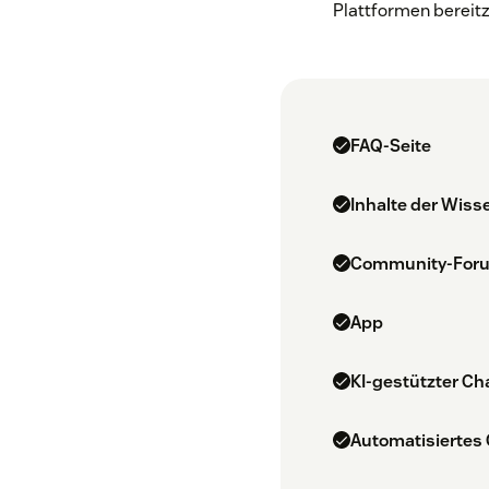
Plattformen bereitz
FAQ-Seite
Inhalte der Wis
Community-For
App
KI-gestützter C
Automatisiertes 