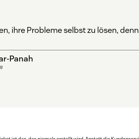
en, ihre Probleme selbst zu lösen, den
ar-Panah
ng
cket ist das, das niemals erstellt wird. Anstatt die Kundenserv