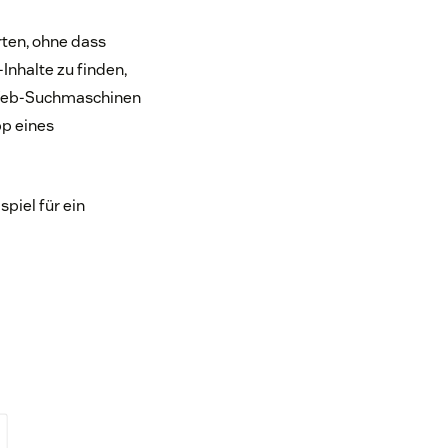
ten, ohne dass
nhalte zu finden,
 Web-Suchmaschinen
p eines
piel für ein