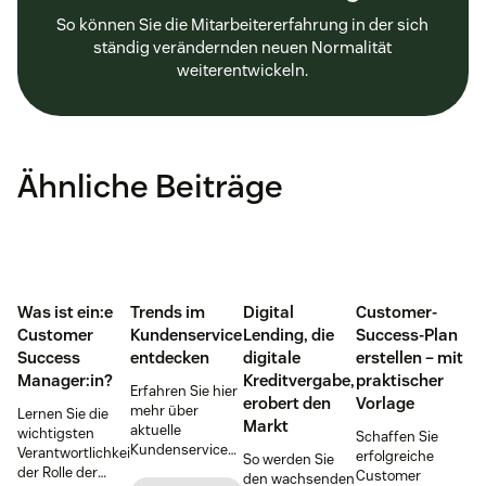
So können Sie die Mitarbeitererfahrung in der sich
ständig verändernden neuen Normalität
weiterentwickeln.
Ähnliche Beiträge
Was ist ein:e
Trends im
Digital
Customer-
Customer
Kundenservice
Lending, die
Success-Plan
Success
entdecken
digitale
erstellen – mit
Manager:in?
Kreditvergabe,
praktischer
Erfahren Sie hier
erobert den
Vorlage
mehr über
Lernen Sie die
Markt
aktuelle
wichtigsten
Schaffen Sie
Kundenservice
Verantwortlichkeiten
erfolgreiche
So werden Sie
Trends, und
der Rolle der
Customer
den wachsenden