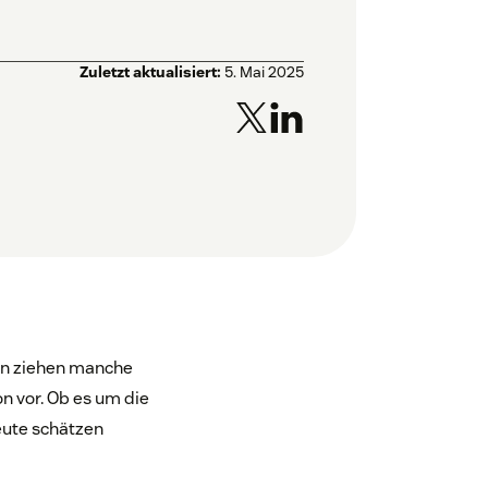
Zuletzt aktualisiert:
5. Mai 2025
len ziehen manche
 vor. Ob es um die
eute schätzen