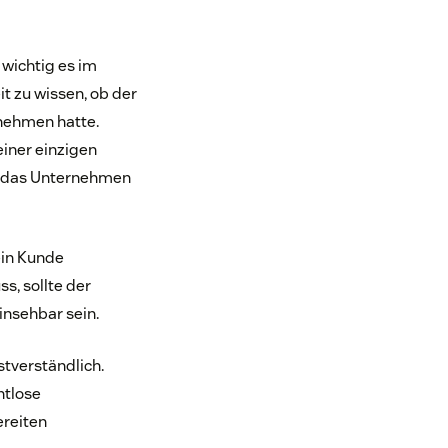
wichtig es im
t zu wissen, ob der
rnehmen hatte.
iner einzigen
rt das Unternehmen
ein Kunde
s, sollte der
insehbar sein.
stverständlich.
htlose
ereiten