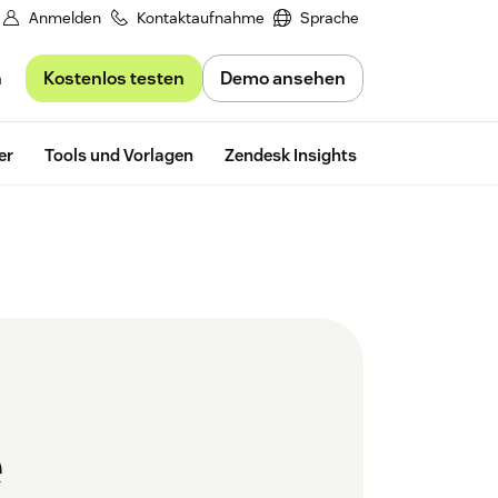
Anmelden
Kontaktaufnahme
Sprache
Kostenlos testen
Demo ansehen
n
Kostenlos te
er
Tools und Vorlagen
Zendesk Insights
e