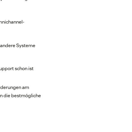
Omnichannel-
f andere Systeme
upport schon ist
forderungen am
en die bestmögliche