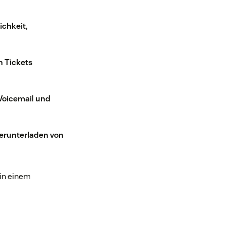
chkeit,
n Tickets
 Voicemail und
Herunterladen von
in einem