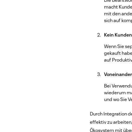
Die Beantwor
macht Kunden
mit den ande
sich auf kom
Kein Kunden
Wenn Sie sep
gekauft habe
auf Produkti
Voneinander
Bei Verwendu
wiederum mac
und wo Sie V
Durch Integration d
effektiv zu arbeite
Ökosystem mit über