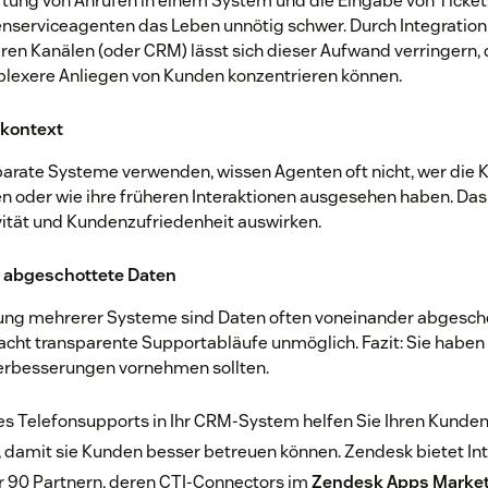
tung von Anrufen in einem System und die Eingabe von Ticket
serviceagenten das Leben unnötig schwer. Durch Integration
ren Kanälen (oder CRM) lässt sich dieser Aufwand verringern,
plexere Anliegen von Kunden konzentrieren können.
kontext
arate Systeme verwenden, wissen Agenten oft nicht, wer die K
n oder wie ihre früheren Interaktionen ausgesehen haben. Das
vität und Kundenzufriedenheit auswirken.
 abgeschottete Daten
ng mehrerer Systeme sind Daten often voneinander abgescho
ht transparente Supportabläufe unmöglich. Fazit: Sie haben 
erbesserungen vornehmen sollten.
es Telefonsupports in Ihr CRM-System helfen Sie Ihren Kunde
n, damit sie Kunden besser betreuen können. Zendesk bietet Int
 90 Partnern, deren CTI-Connectors im
Zendesk Apps Market