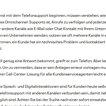
erst mit dem Telefonsupport beginnen, müssen verstehen, wie 
des Omnichannel-Supports ist, Anrufe zu verfolgen und jederzei
r andere Kanäle wie E-Mail oder Chat Kontakt mit Ihrem Unte
n ein Unternehmen wenden, nutzen sie oft mehrere Kanäle in e
ommen, ein Kunde hat ein technisches Problem und kontaktie
l.
ll genug eine Antwort bekommt, greift er zum Telefon. Aber k
n. Um zu vermeiden, dass er sein Anliegen erneut vortragen mus
rer Call-Center-Lösung für alle Kundenserviceagenten leicht e
 Sprach- und Digitalinteraktionen sind für Kunden heute selb
elefonsupport mit anderen Kanälen verbunden sein, damit na
ich sind. Achten Sie bei der Suche nach einer sofort einsatzb