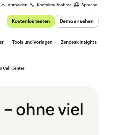
Anmelden
Kontaktaufnahme
Sprache
Kostenlos testen
Demo ansehen
n
Kostenlos te
er
Tools und Vorlagen
Zendesk Insights
n Call Center
 – ohne viel