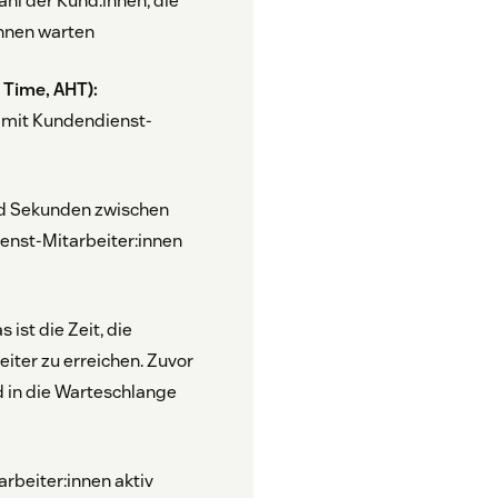
l der Kund:innen, die
innen warten
 Time, AHT)
:
f mit Kundendienst-
nd Sekunden zwischen
nst-Mitarbeiter:innen
s ist die Zeit, die
iter zu erreichen. Zuvor
d in die Warteschlange
rbeiter:innen aktiv