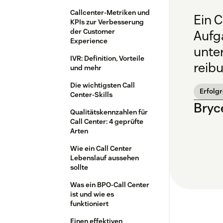
Callcenter-Metriken und
Ein C
KPIs zur Verbesserung
der Customer
Aufg
Experience
unter
IVR: Definition, Vorteile
reib
und mehr
Die wichtigsten Call
Erfolgr
Center-Skills
Bryc
Qualitätskennzahlen für
Call Center: 4 geprüfte
Arten
Wie ein Call Center
Lebenslauf aussehen
sollte
Was ein BPO-Call Center
ist und wie es
funktioniert
Einen effektiven