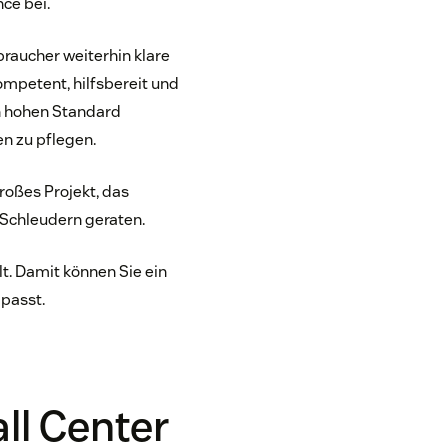
ce bei.
raucher weiterhin klare
mpetent, hilfsbereit und
en hohen Standard
n zu pflegen.
großes Projekt, das
 Schleudern geraten.
lt. Damit können Sie ein
passt.
all Center