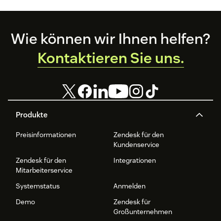
Footer
Wie können wir Ihnen helfen?
Kontaktieren Sie uns.
Produkte
Preisinformationen
Zendesk für den
Kundenservice
Zendesk für den
Integrationen
Mitarbeiterservice
Systemstatus
Anmelden
Demo
Zendesk für
Großunternehmen