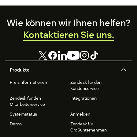
weltweit.
Footer
Wie können wir Ihnen helfen?
Kontaktieren Sie uns.
Produkte
Preisinformationen
Zendesk für den
Kundenservice
Zendesk für den
Integrationen
Mitarbeiterservice
Systemstatus
Anmelden
Demo
Zendesk für
Großunternehmen