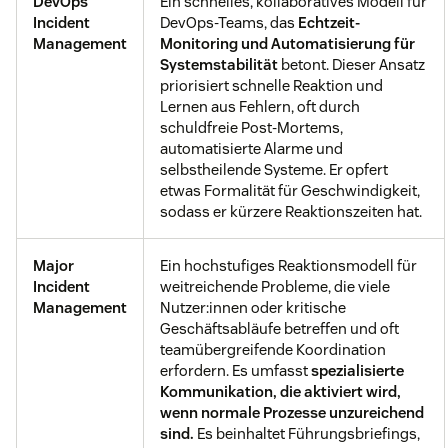
DevOps
Ein schnelles, kollaboratives Modell für
Incident
DevOps-Teams, das
Echtzeit-
Management
Monitoring und Automatisierung für
Systemstabilität
betont. Dieser Ansatz
priorisiert schnelle Reaktion und
Lernen aus Fehlern, oft durch
schuldfreie Post-Mortems,
automatisierte Alarme und
selbstheilende Systeme. Er opfert
etwas Formalität für Geschwindigkeit,
sodass er kürzere Reaktionszeiten hat.
Major
Ein hochstufiges Reaktionsmodell für
Incident
weitreichende Probleme, die viele
Management
Nutzer:innen oder kritische
Geschäftsabläufe betreffen und oft
teamübergreifende Koordination
erfordern. Es umfasst
spezialisierte
Kommunikation, die aktiviert wird,
wenn normale Prozesse unzureichend
sind.
Es beinhaltet Führungsbriefings,