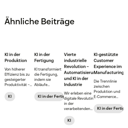
Ähnliche Beiträge
KI in der
KI in der
Vierte
KI-gestützte
Produktion
Fertigung
industrielle
Customer
Revolution –
Experience im
Von höherer
KI transformiert
Automatisierung
Manufacturing
Effizienz bis zu
die Fertigung,
und KI in der
gesteigerter
indem sie
Die Trennlinie
Industrie
Produktivität –
Abläufe
zwischen
entdecken Sie,
anpassungsfähiger
Produktion und
Wir erleben eine
wie Investitionen
und
KI
KI in der Fertigung
E-Commerce
digitale Revolutin
in KI-Lösungen
datengesteuerter
verwäscht
in der
Hersteller:innen
macht. Lesen Sie
immer mehr –
KI in der Fertig
verarbeitenden
dabei helfen
weiter und
Erfahren Sie, wie
Industrie. Hier
können,
erfahren Sie, wie
KI Herstellern
erfahren Sie, was
KI
nachhaltiger zu
sie die Zukunft
dabei helfen
auf
wirtschaften und
der Produktion
kann, ihre