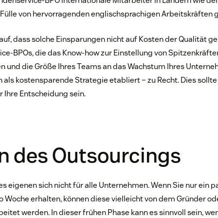
ndenservice-BPO internationale Mitarbeiter in Ländern wie den
e Fülle von hervorragenden englischsprachigen Arbeitskräften g
auf, dass solche Einsparungen nicht auf Kosten der Qualität ge
ce-BPOs, die das Know-how zur Einstellung von Spitzenkräfte
n und die Größe Ihres Teams an das Wachstum Ihres Untern
 als kostensparende Strategie etabliert – zu Recht. Dies sollte
r Ihre Entscheidung sein.
n des Outsourcings
s eigenen sich nicht für alle Unternehmen. Wenn Sie nur ein p
 Woche erhalten, können diese vielleicht von dem Gründer ode
eitet werden. In dieser frühen Phase kann es sinnvoll sein, we