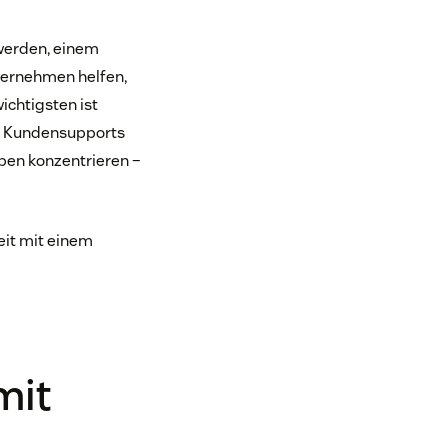
werden, einem
ternehmen helfen,
ichtigsten ist
es Kundensupports
aben konzentrieren –
eit mit einem
mit