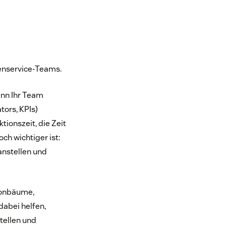
enservice-Teams.
enn Ihr Team
tors, KPIs)
tionszeit, die Zeit
ch wichtiger ist:
anstellen und
fonbäume,
dabei helfen,
tellen und