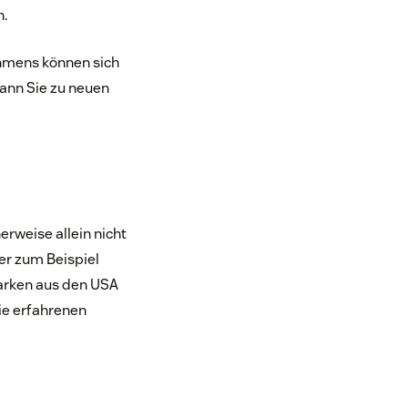
n.
hmens können sich
ann Sie zu neuen
rweise allein nicht
er zum Beispiel
arken aus den USA
ie erfahrenen