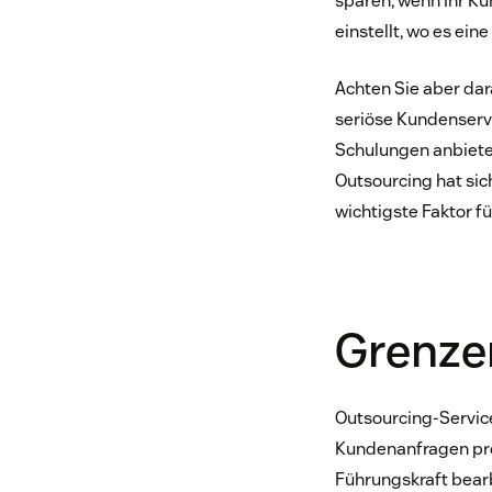
sparen, wenn Ihr Ku
einstellt, wo es ein
Achten Sie aber dar
seriöse Kundenservi
Schulungen anbiete
Outsourcing hat sich
wichtigste Faktor fü
Grenze
Outsourcing-Service
Kundenanfragen pro
Führungskraft bearb