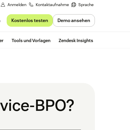
Anmelden
Kontaktaufnahme
Sprache
Kostenlos testen
Demo ansehen
n
Kostenlos te
er
Tools und Vorlagen
Zendesk Insights
rvice-BPO?