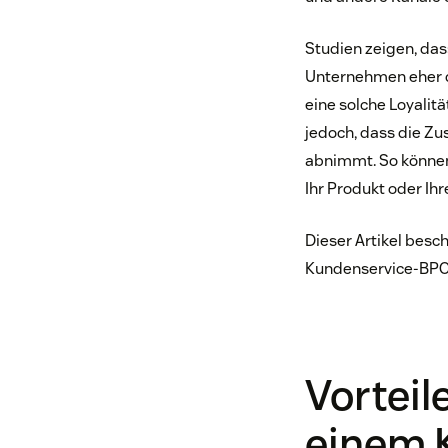
Studien zeigen, da
Unternehmen eher d
eine solche Loyalit
jedoch, dass die Z
abnimmt. So können 
Ihr Produkt oder Ihre
Dieser Artikel besc
Kundenservice-BPO
Vortei
einem 