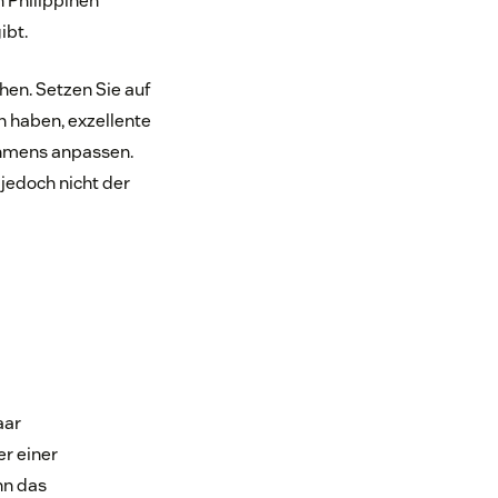
 Philippinen
ibt.
hen. Setzen Sie auf
n haben, exzellente
ehmens anpassen.
 jedoch nicht der
aar
r einer
nn das