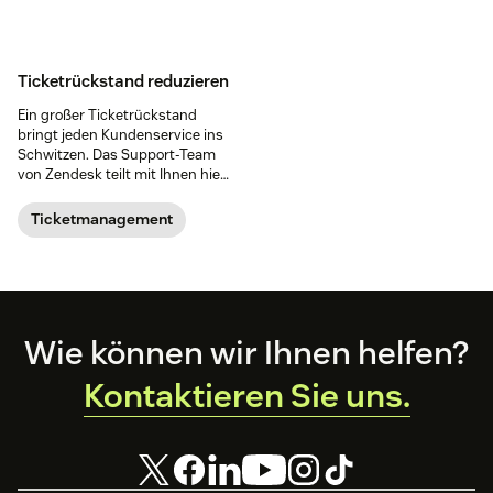
Ticketrückstand reduzieren
Ein großer Ticketrückstand
bringt jeden Kundenservice ins
Schwitzen. Das Support-Team
von Zendesk teilt mit Ihnen hier
einige Tipps über einen guten
Umgang damit.
Ticketmanagement
Footer
Wie können wir Ihnen helfen?
Kontaktieren Sie uns.