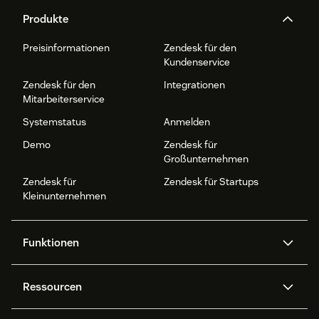
Produkte
Preisinformationen
Zendesk für den
Kundenservice
Zendesk für den
Integrationen
Mitarbeiterservice
Systemstatus
Anmelden
Demo
Zendesk für
Großunternehmen
Zendesk für
Zendesk für Startups
Kleinunternehmen
Funktionen
AI Agents
Copilot
Ressourcen
Zendesk-KI
Messaging und Live-Chat
Help Center
Sicherheit
Erweiterter Datenschutz und
Wissensdatenbank