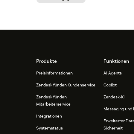
Footer
Produkte
Funktionen
Preisinformationen
AI Agents
Zendesk für den Kundenservice
Copilot
Zendesk für den
Zendesk-KI
Mitarbeiterservice
Messaging und 
Integrationen
Erweiterter Dat
Systemstatus
Sicherheit