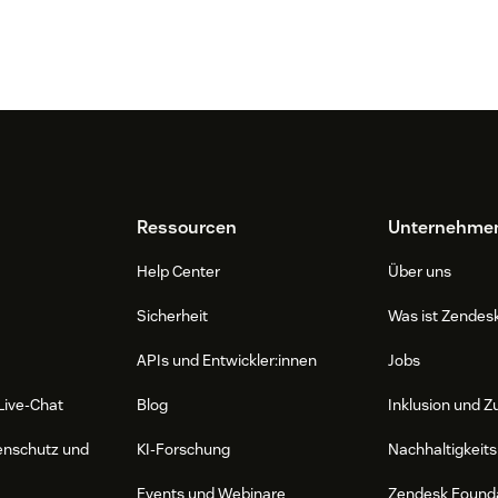
Ressourcen
Unternehme
Help Center
Über uns
Sicherheit
Was ist Zendes
APIs und Entwickler:innen
Jobs
Live-Chat
Blog
Inklusion und Z
enschutz und
KI-Forschung
Nachhaltigkeits
Events und Webinare
Zendesk Found