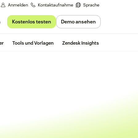
Anmelden
Kontaktaufnahme
Sprache
Kostenlos testen
Demo ansehen
n
Kostenlos te
er
Tools und Vorlagen
Zendesk Insights