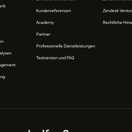
ank
Kundenreferenzen
Zendesk Ventu
Academy
Rechtliche Hin
Partner
en
Professionelle Dienstleistungen
alysen
Testversion und FAQ
agement
ung