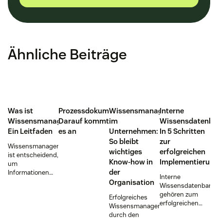
Ähnliche Beiträge
Was ist
Prozessdokumentation:
Wissensmanagement
Interne
Wissensmanagement:
Darauf kommt
im
Wissensdatenba
Ein Leitfaden
es an
Unternehmen:
In 5 Schritten
So bleibt
zur
Wissensmanagement
wichtiges
erfolgreichen
ist entscheidend,
Know-how in
Implementierun
um
der
Informationen
Interne
effizient zu
Organisation
Wissensdatenbank
erfassen und zu
gehören zum
Erfolgreiches
verteilen.
erfolgreichen
Wissensmanagement
Entwickeln Sie
Wissensmanagemen
durch den
Ihren