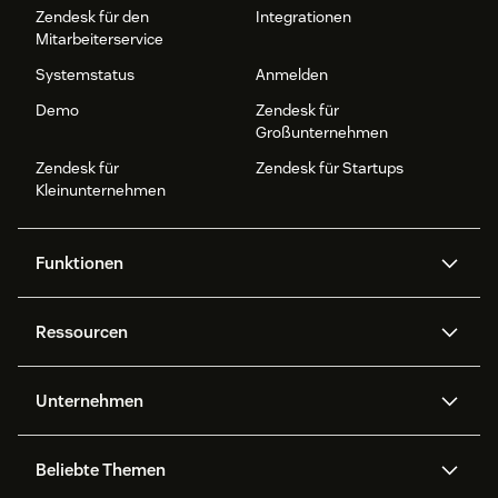
Zendesk für den
Integrationen
Mitarbeiterservice
Systemstatus
Anmelden
Demo
Zendesk für
Großunternehmen
Zendesk für
Zendesk für Startups
Kleinunternehmen
Funktionen
AI Agents
Copilot
Ressourcen
Zendesk-KI
Messaging und Live-Chat
Help Center
Sicherheit
Erweiterter Datenschutz und
Wissensdatenbank
Unternehmen
Sicherheit
APIs und Entwickler:innen
Blog
Ticketerstellung
Voice
Über uns
Was ist Zendesk?
KI-Forschung
Events und Webinare
Beliebte Themen
Community Foren
Berichte und Analysen
Jobs
Inklusion und Zugehörigkeit
Kundenreferenzen
Academy