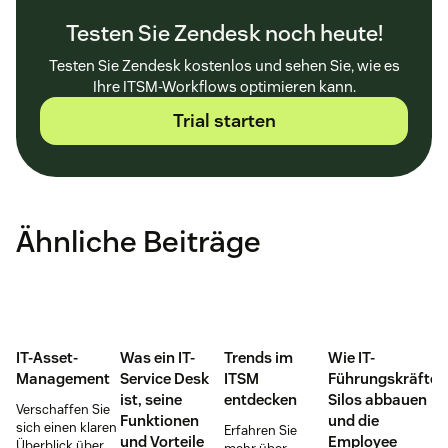
Testen Sie Zendesk noch heute!
Testen Sie Zendesk kostenlos und sehen Sie, wie es
Ihre ITSM-Workflows optimieren kann.
Trial starten
Ähnliche Beiträge
IT-Asset-
Was ein IT-
Trends im
Wie IT-
Management
Service Desk
ITSM
Führungskräfte
ist, seine
entdecken
Silos abbauen
Verschaffen Sie
Funktionen
und die
sich einen klaren
Erfahren Sie
und Vorteile
Employee
Überblick über