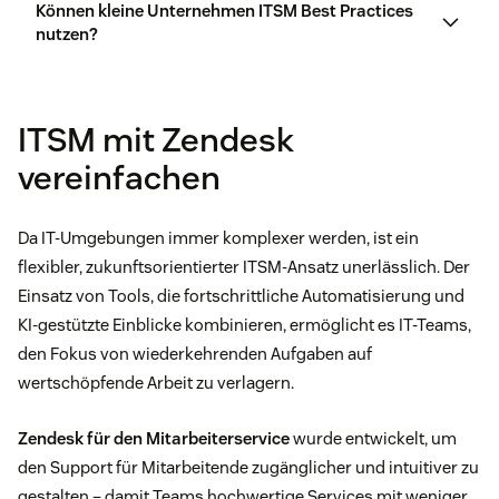
Können kleine Unternehmen ITSM Best Practices
Organisationen und Menschen
nutzen?
Widerstand gegen Veränderungen innerhalb der
Organisation
ITSM mit Zendesk
Unklare oder inkonsistente Prozesse
Information und Technologie
vereinfachen
Unzureichende Schulung und Kommunikation
Partner und Lieferanten
Da IT-Umgebungen immer komplexer werden, ist ein
Schwierigkeiten bei der Integration neuer Tools in
flexibler, zukunftsorientierter ITSM-Ansatz unerlässlich. Der
bestehende Systeme
Einsatz von Tools, die fortschrittliche Automatisierung und
KI-gestützte Einblicke kombinieren, ermöglicht es IT-Teams,
Wertströme und Prozesse
den Fokus von wiederkehrenden Aufgaben auf
wertschöpfende Arbeit zu verlagern.
Zendesk für den Mitarbeiterservice
wurde entwickelt, um
den Support für Mitarbeitende zugänglicher und intuitiver zu
gestalten – damit Teams hochwertige Services mit weniger