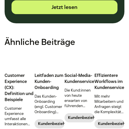
Jetzt lesen
Ähnliche Beiträge
Customer
Leitfaden zum
Social-Media-
Effizientere
Experience
Kunden-
Kundenservice
Workflows im
(CX):
Onboarding
Kundenservice
Die Kund:innen
Definition und
von heute
Das Kunden-
Mit mehr
Beispiele
erwarten von
Onboarding
Mitarbeitern und
führenden
(engl. Customer
Anfragen steigt
Customer
Marken einen
Onboarding)
die Komplexität
Experience
hervorragenden
vermittelt neuen
im
Kundenbeziehungen
umfasst alle
Social-Media-
Kund:innen den
Kundenservice.
Kundenbeziehungen
Kundenbeziehu
Interaktionen
Kundenservice.
Wert Ihres
Hier sind zwei