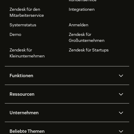
Zendesk für den
Integrationen
Mitarbeiterservice
Systemstatus
Anmelden
Demo
Zendesk für
Großunternehmen
Zendesk für
Zendesk für Startups
Kleinunternehmen
Funktionen
AI Agents
Copilot
Ressourcen
Zendesk-KI
Messaging und Live-Chat
Help Center
Sicherheit
Erweiterter Datenschutz und
Wissensdatenbank
Unternehmen
Sicherheit
APIs und Entwickler:innen
Blog
Ticketerstellung
Voice
Über uns
Was ist Zendesk?
KI-Forschung
Events und Webinare
Beliebte Themen
Community Foren
Berichte und Analysen