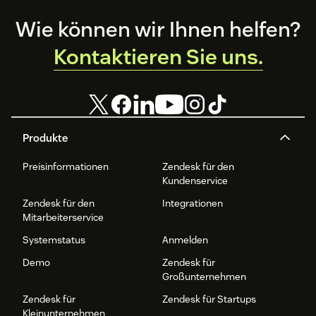
Kundenbindung.
Footer
Wie können wir Ihnen helfen?
Kontaktieren Sie uns.
Produkte
Preisinformationen
Zendesk für den
Kundenservice
Zendesk für den
Integrationen
Mitarbeiterservice
Systemstatus
Anmelden
Demo
Zendesk für
Großunternehmen
Zendesk für
Zendesk für Startups
Kleinunternehmen