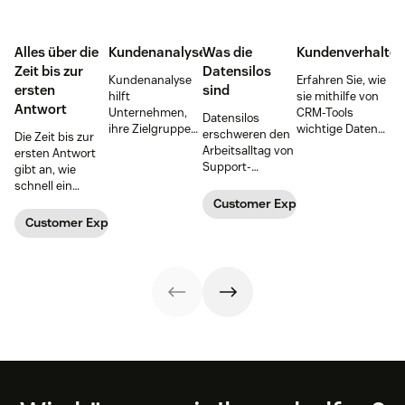
Alles über die
Kundenanalyse
Was die
Kundenverhalten
Zeit bis zur
Datensilos
Kundenanalyse
Erfahren Sie, wie
ersten
sind
hilft
sie mithilfe von
Antwort
Unternehmen,
CRM-Tools
Datensilos
ihre Zielgruppe
wichtige Daten
erschweren den
Die Zeit bis zur
umfassend zu
zum
Arbeitsalltag von
ersten Antwort
verstehen, um
Kundenverhalten
Support-
gibt an, wie
fundiertere
sammeln und
Mitarbeiter:innen
schnell ein
Geschäftsentscheidungen
eine bessere
und Kund:innen
Unternehmen
Customer Experience
zu treffen und
Customer
gleichermaßen.
die Anfragen von
Customer Experience
die Customer
Experience
Erfahren Sie, wie
Kund:inen
Experience (CX)
schaffen
Sie isolierte
beantworten
zu verbessern.
können.
Daten auflösen
kann. In unserem
und die
Leitfaden
Customer
erfahren Sie, wie
Experience
Sie diese
verbessern.
wichtige Metrik
messen,
verfolgen und
verbessern
können.