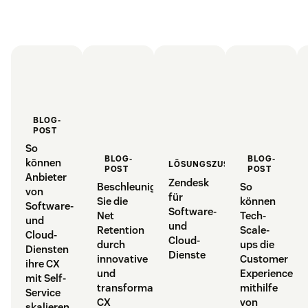
BLOG-
POST
So
BLOG-
BLOG-
können
LÖSUNGSZUSAMMENFASSUNG
POST
POST
Anbieter
Zendesk
Beschleunigen
So
von
für
Sie die
können
Software-
Software-
Net
Tech-
und
und
Retention
Scale-
Cloud-
Cloud-
durch
ups die
Diensten
Dienste
innovative
Customer
ihre CX
und
Experience
mit Self-
transformative
mithilfe
Service
CX
von
skalieren