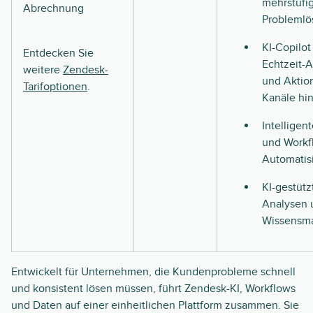
mehrstufi
Abrechnung
Problemlö
KI-Copilot
Entdecken Sie
Echtzeit-A
weitere
Zendesk-
und Aktio
Tarifoptionen
.
Kanäle hi
Intelligen
und Workf
Automatis
KI-gestütz
Analysen 
Wissensm
Entwickelt für Unternehmen, die Kundenprobleme schnell
und konsistent lösen müssen, führt Zendesk-KI, Workflows
und Daten auf einer einheitlichen Plattform zusammen. Sie