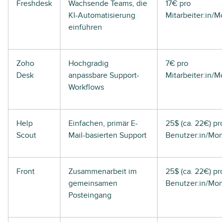
Freshdesk
Wachsende Teams, die
17€ pro
KI-Automatisierung
Mitarbeiter:in/M
einführen
Zoho
Hochgradig
7€ pro
Desk
anpassbare Support-
Mitarbeiter:in/M
Workflows
Help
Einfachen, primär E-
25$ (ca. 22€) pr
Scout
Mail-basierten Support
Benutzer:in/Mo
Front
Zusammenarbeit im
25$ (ca. 22€) pr
gemeinsamen
Benutzer:in/Mo
Posteingang