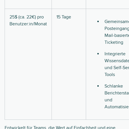
25$ (ca. 22€) pro
15 Tage
Gemeinsam
Benutzer:in/Monat
Posteingang
Mail-basier
Ticketing
Integrierte
Wissensdat
und Self-Ser
Tools
Schlanke
Berichterst
und
Automatisi
Entwickelt für Teams, die Wert auf Einfachheit und eine