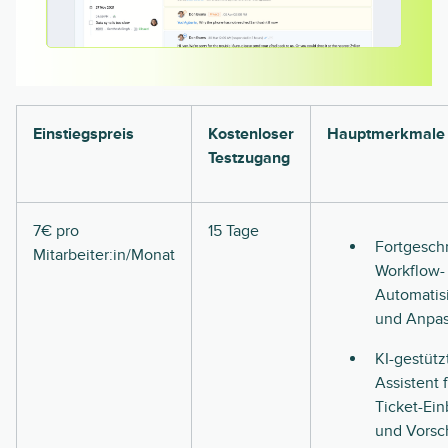
Einstiegspreis
Kostenloser
Hauptmerkmale
Testzugang
7€ pro
15 Tage
Fortgeschr
Mitarbeiter:in/Monat
Workflow-
Automatis
und Anpa
KI-gestütz
Assistent 
Ticket-Ein
und Vorsc