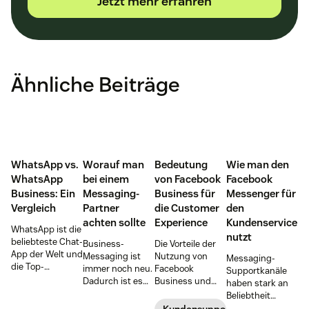
Jetzt mehr erfahren
Ähnliche Beiträge
WhatsApp vs.
Worauf man
Bedeutung
Wie man den
WhatsApp
bei einem
von Facebook
Facebook
Business: Ein
Messaging-
Business für
Messenger für
Vergleich
Partner
die Customer
den
achten sollte
Experience
Kundenservice
WhatsApp ist die
nutzt
beliebteste Chat-
Business-
Die Vorteile der
App der Welt und
Messaging ist
Nutzung von
Messaging-
die Top-
immer noch neu.
Facebook
Supportkanäle
Messaging-App
Dadurch ist es
Business und
haben stark an
von
schwierig, zu
wie es den
Beliebtheit
Unternehmen.
wissen, worauf
Kundenservice
zugenommen.
Kundensupport