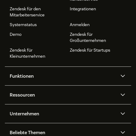
Zendesk für den
Integrationen
Mitarbeiterservice
Systemstatus
Anmelden
Demo
Zendesk für
Großunternehmen
Zendesk für
Zendesk für Startups
Kleinunternehmen
Funktionen
AI Agents
Copilot
Ressourcen
Zendesk-KI
Messaging und Live-Chat
Help Center
Sicherheit
Erweiterter Datenschutz und
Wissensdatenbank
Unternehmen
Sicherheit
APIs und Entwickler:innen
Blog
Ticketerstellung
Voice
Über uns
Was ist Zendesk?
KI-Forschung
Events und Webinare
Beliebte Themen
Community Foren
Berichte und Analysen
Jobs
Inklusion und Zugehörigkeit