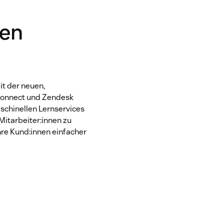
ren
t der neuen,
Connect und Zendesk
schinellen Lernservices
Mitarbeiter:innen zu
hre Kund:innen einfacher