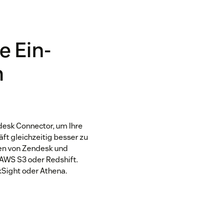
e Ein-
n
esk Connector, um Ihre
ft gleichzeitig besser zu
ten von Zendesk und
AWS S3 oder Redshift.
kSight oder Athena.