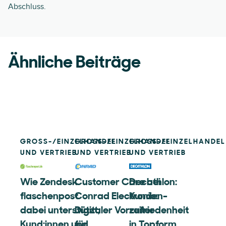
Abschluss.
Ähnliche Beiträge
GROSS-/EINZELHANDEL U
GROSS-/EINZELHANDEL U
GROSS-/EINZELHANDEL U
ND VERTRIEB
ND VERTRIEB
ND VERTRIEB
Wie Zendesk
Customer Care bei
Decathlon:
flaschenpost
Conrad Electronic:
Kunden-
dabei unterstützt,
Digitaler Vorreiter
zufriedenheit
Kund:innen und
für
in Topform