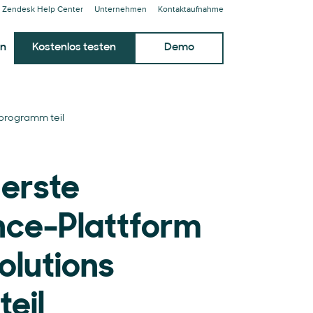
Zendesk Help Center
Unternehmen
Kontaktaufnahme
en
Kostenlos testen
Demo
rprogramm teil
 erste
nce-Plattform
olutions
eil