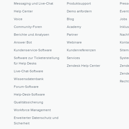
Messaging und Live-Chat
Produktsupport
Press
Help Center
Demo anfordern
Event
Voice
Blog
Jobs
Community-Foren
Academy
Inklu
Berichte und Analysen
Partner
Nachh
Answer Bot
Webinare
Konta
Kundenservice-Software
Kundenreferenzen
Sitem
Software zur Ticketerstellung
Services
Syste
für Help Desks
Zendesk Help Center
Zende
Live-Chat-Software
Zende
Wissensdatenbank
Recht
Forum-Software
Help-Desk-Software
Qualitätssicherung
Workforce Management
Erweiterter Datenschutz und
Sicherheit