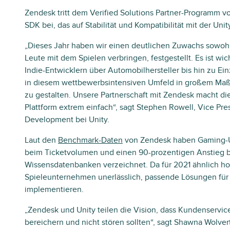
Zendesk tritt dem Verified Solutions Partner-Programm vo
SDK bei, das auf Stabilität und Kompatibilität mit der Uni
„Dieses Jahr haben wir einen deutlichen Zuwachs sowohl 
Leute mit dem Spielen verbringen, festgestellt. Es ist wi
Indie-Entwicklern über Automobilhersteller bis hin zu Ei
in diesem wettbewerbsintensiven Umfeld in großem Maßst
zu gestalten. Unsere Partnerschaft mit Zendesk macht d
Plattform extrem einfach“, sagt Stephen Rowell, Vice Pres
Development bei Unity.
Laut den
Benchmark-Daten
von Zendesk haben Gaming-U
beim Ticketvolumen und einen 90-prozentigen Anstieg be
Wissensdatenbanken verzeichnet. Da für 2021 ähnlich hoh
Spieleunternehmen unerlässlich, passende Lösungen für
implementieren.
„Zendesk und Unity teilen die Vision, dass Kundenservic
bereichern und nicht stören sollten“, sagt Shawna Wolver