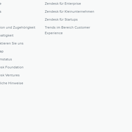
e
Zendesk für Enterprise
s
Zendesk für Kleinunternehmen
Zendesk für Startups
sion und Zugehörigkeit
Trends im Bereich Customer
Experience
altigkeit
ktieren Sie uns
ap
mstatus
sk Foundation
sk Ventures
liche Hinweise