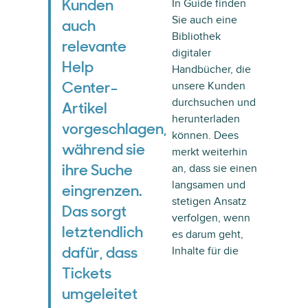
In Guide finden
Kunden
Sie auch eine
auch
Bibliothek
relevante
digitaler
Help
Handbücher, die
unsere Kunden
Center-
durchsuchen und
Artikel
herunterladen
vorgeschlagen,
können. Dees
während sie
merkt weiterhin
an, dass sie einen
ihre Suche
langsamen und
eingrenzen.
stetigen Ansatz
Das sorgt
verfolgen, wenn
letztendlich
es darum geht,
Inhalte für die
dafür, dass
Tickets
umgeleitet