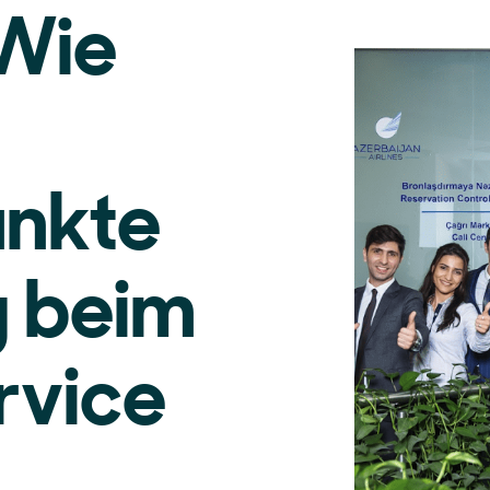
 Wie
unkte
g beim
rvice