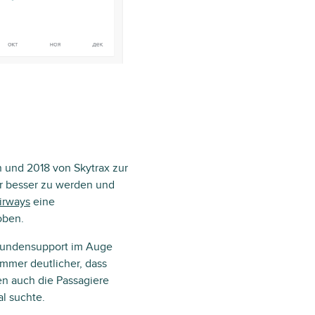
nd 2018 von Skytrax zur
er besser zu werden und
irways
eine
oben.
 Kundensupport im Auge
immer deutlicher, dass
en auch die Passagiere
l suchte.