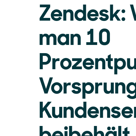
Zendesk:
man 10
Prozentp
Vorsprun
Kundense