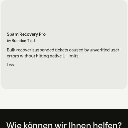
Spam Recovery Pro
by Brandon Tidd
Bulk recover suspended tickets caused by unverified user
errors without hitting native UI limits.
Free
Footer
Wie können wir Ihnen helfen?