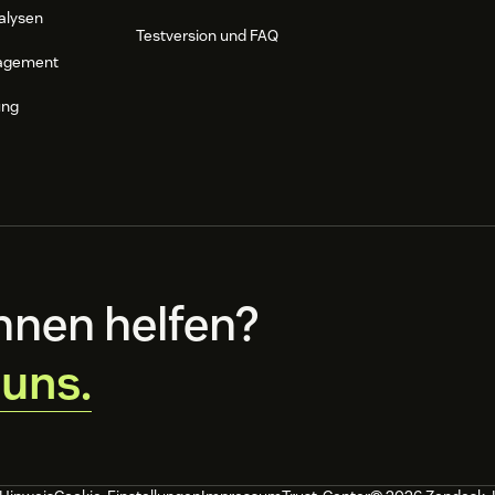
alysen
Testversion und FAQ
agement
ung
hnen helfen?
 uns.