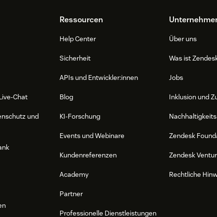
Ressourcen
Unternehme
Help Center
Über uns
Sicherheit
Was ist Zendes
APIs und Entwickler:innen
Jobs
Live-Chat
Blog
Inklusion und Z
enschutz und
KI-Forschung
Nachhaltigkeits
Events und Webinare
Zendesk Found
ank
Kundenreferenzen
Zendesk Ventu
Academy
Rechtliche Hin
Partner
en
Professionelle Dienstleistungen