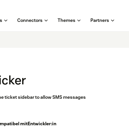
s
Connectors
Themes
Partners
icker
the ticket sidebar to allow SMS messages
mpatibel mit
Entwickler:in