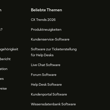
n
Beliebte Themen
CX Trends 2026
k?
Produktneuigkeiten
Kundenservice-Software
ugehörigkeit
Software zur Ticketerstellung
für Help Desks
bericht
Live Chat Software
ation
Forum Software
res
Help Desk Software
weise
Kundenportal Software
Wissensdatenbank Software