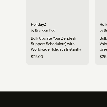
HolidayZ
Hol
by Brandon Tidd
by B
Bulk Update Your Zendesk
Bulk
Support Schedule(s) with
Voic
Worldwide Holidays Instantly
Gree
$25.00
$25