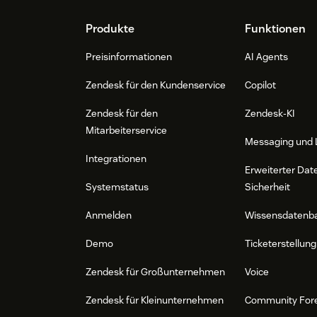
Footer
Produkte
Funktionen
Preisinformationen
AI Agents
Zendesk für den Kundenservice
Copilot
Zendesk für den
Zendesk-KI
Mitarbeiterservice
Messaging und 
Integrationen
Erweiterter Dat
Systemstatus
Sicherheit
Anmelden
Wissensdatenb
Demo
Ticketerstellung
Zendesk für Großunternehmen
Voice
Zendesk für Kleinunternehmen
Community For