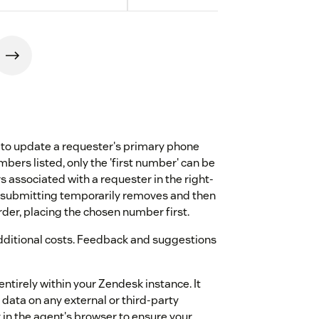
to update a requester's primary phone
ers listed, only the 'first number' can be
 associated with a requester in the right-
d submitting temporarily removes and then
der, placing the chosen number first.
additional costs. Feedback and suggestions
entirely within your Zendesk instance. It
 data on any external or third-party
y in the agent's browser to ensure your