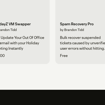
idayZ VM Swapper
Spam Recovery Pro
randon Tidd
by Brandon Tidd
 Update Your Out Of Office
Bulk recover suspended
email with your Holiday
tickets caused by unverifi
ting Instantly
user errors without hitting
native UI limits.
.00
Free