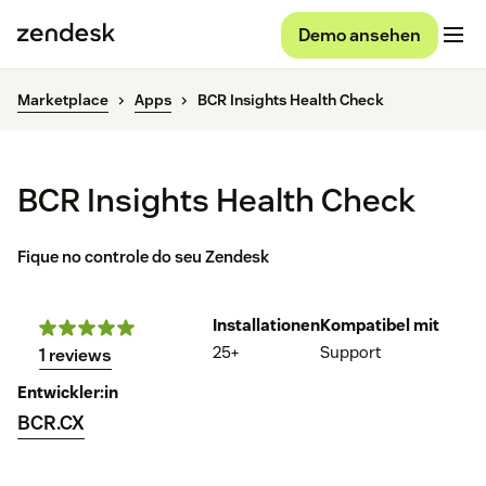
Demo ansehen
Marketplace
Apps
BCR Insights Health Check
BCR Insights Health Check
Fique no controle do seu Zendesk
Installationen
Kompatibel mit
25+
Support
1 reviews
Entwickler:in
BCR.CX