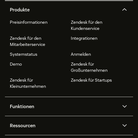
Produkte
Preisinformationen
Zendesk für den
Kundenservice
Zendesk für den
Integrationen
Mitarbeiterservice
Systemstatus
Anmelden
Demo
Zendesk für
Großunternehmen
Zendesk für
Zendesk für Startups
Kleinunternehmen
Funktionen
AI Agents
Copilot
Ressourcen
Zendesk-KI
Messaging und Live-Chat
Help Center
Sicherheit