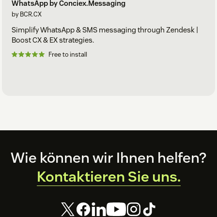
WhatsApp by Conciex.Messaging
by BCR.CX
Simplify WhatsApp & SMS messaging through Zendesk |
Boost CX & EX strategies.
Free to install
Footer
Wie können wir Ihnen helfen?
Kontaktieren Sie uns.