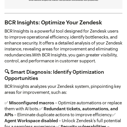
BCR Insights: Optimize Your Zendesk
BCR Insights is a powerful tool designed for Zendesk users
to improve operational efficiency, identify bottlenecks, and
enhance security. It offers a detailed analysis of your Zendesk
instance, revealing areas for improvement and eliminating
redundancies.With BCR Insights, you gain greater visibility,
control, and performance in customer support.
🔍 Smart Diagnosis: Identify Optimization
Opportunities
BCR Insights analyzes your Zendesk system, pinpointing key
areas for improvement, such as:
✅
Misconfigured macros
– Optimize automations or replace
them with AI bots.✅
Redundant tickets, automations, and
APIs
– Eliminate duplicate actions to improve efficiency.✅
Agent Workspace disabled
– Unlock Zendesk’s full potential
for a seamless experience.✅
Security vulnerabilities
–