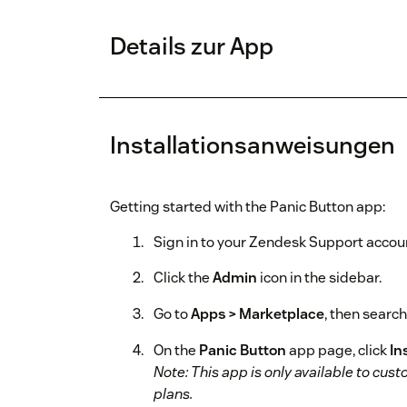
Details zur App
Installationsanweisungen
Getting started with the Panic Button app:
Sign in to your Zendesk Support accou
Click the
Admin
icon in the sidebar.
Go to
Apps > Marketplace
, then search
On the
Panic Button
app page, click
In
Note: This app is only available to cu
plans.