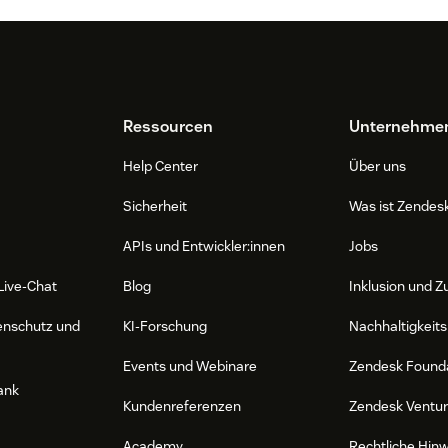
Ressourcen
Unternehme
Help Center
Über uns
Sicherheit
Was ist Zendes
APIs und Entwickler:innen
Jobs
Live-Chat
Blog
Inklusion und Z
enschutz und
KI-Forschung
Nachhaltigkeits
Events und Webinare
Zendesk Found
ank
Kundenreferenzen
Zendesk Ventu
Academy
Rechtliche Hin