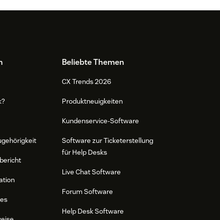
n
Beliebte Themen
CX Trends 2026
k?
Produktneuigkeiten
Kundenservice-Software
ugehörigkeit
Software zur Ticketerstellung
für Help Desks
bericht
Live Chat Software
ation
Forum Software
res
Help Desk Software
weise