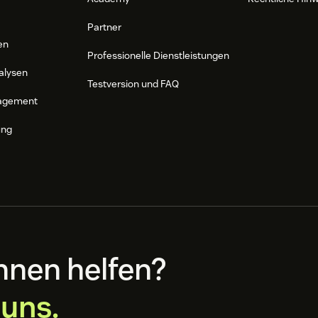
Partner
en
Professionelle Dienstleistungen
alysen
Testversion und FAQ
agement
ung
hnen helfen?
 uns.