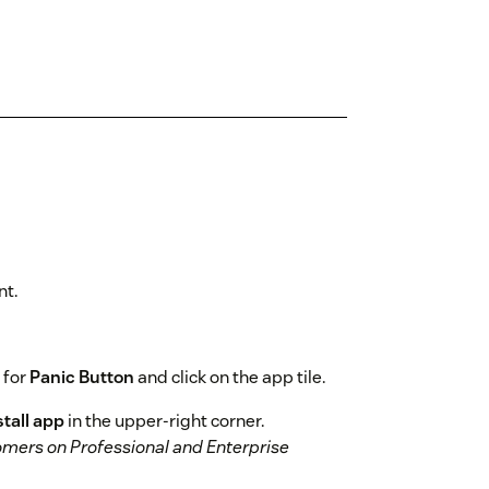
nt.
 for
Panic Button
and click on the app tile.
stall app
in the upper-right corner.
stomers on Professional and Enterprise