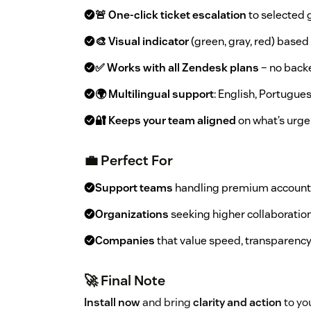
🚨 One-click ticket escalation
to selected 
🎨 Visual indicator
(green, gray, red) based
✅ Works with all Zendesk plans
– no back
🌍 Multilingual support
: English, Portugue
🔐 Keeps your team aligned
on what’s urgen
💼 Perfect For
Support teams
handling premium accounts 
Organizations
seeking higher collaboratio
Companies
that value speed, transparenc
🚀 Final Note
Install now
and bring
clarity and action
to yo