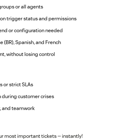
groups or all agents
 on trigger status and permissions
end or configuration needed
se (BR), Spanish, and French
t, without losing control
or strict SLAs
n during customer crises
y, and teamwork
ur most important tickets — instantly!