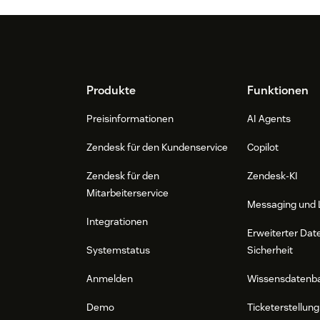
Footer
Produkte
Funktionen
Preisinformationen
AI Agents
Zendesk für den Kundenservice
Copilot
Zendesk für den
Zendesk-KI
Mitarbeiterservice
Messaging und 
Integrationen
Erweiterter Dat
Systemstatus
Sicherheit
Anmelden
Wissensdatenb
Demo
Ticketerstellung