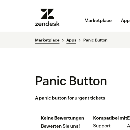
Marketplace
App
Marketplace
Apps
Panic Button
Panic Button
A panic button for urgent tickets
Keine Bewertungen
Kompatibel mit
E
Support
A
Bewerten Sie uns!