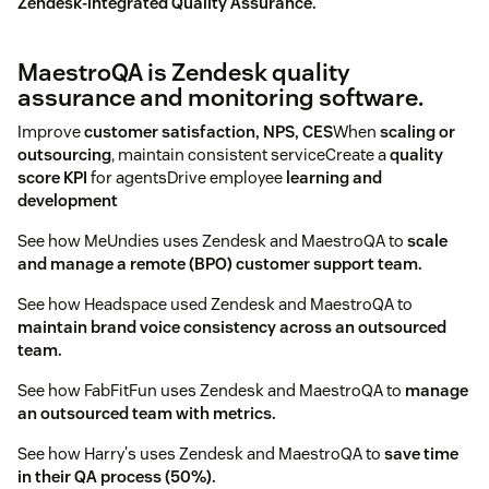
Zendesk-integrated Quality Assurance.
MaestroQA is Zendesk quality
assurance and monitoring software.
Improve
customer satisfaction, NPS, CES
When
scaling or
outsourcing
, maintain consistent serviceCreate a
quality
score KPI
for agentsDrive employee
learning and
development
See how MeUndies uses Zendesk and MaestroQA to
scale
and manage a remote (BPO) customer support team.
See how Headspace used Zendesk and MaestroQA to
maintain brand voice consistency across an outsourced
team.
See how FabFitFun uses Zendesk and MaestroQA to
manage
an outsourced team with metrics.
See how Harry's uses Zendesk and MaestroQA to
save time
in their QA process (50%).