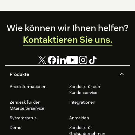
Footer
Wie können wir Ihnen helfen?
Kontaktieren Sie uns.
Produkte
Preisinformationen
Zendesk für den
Kundenservice
Zendesk für den
Integrationen
Mitarbeiterservice
Systemstatus
Anmelden
Demo
Zendesk für
Großunternehmen