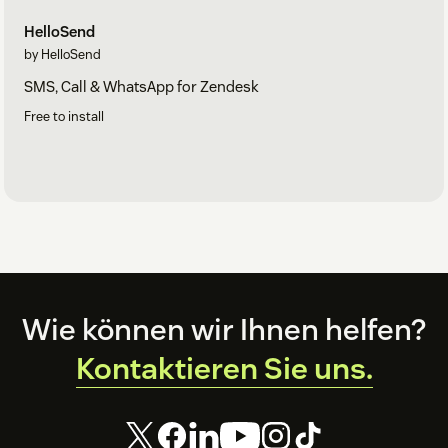
HelloSend
by HelloSend
SMS, Call & WhatsApp for Zendesk
Free to install
Footer
Wie können wir Ihnen helfen?
Kontaktieren Sie uns.