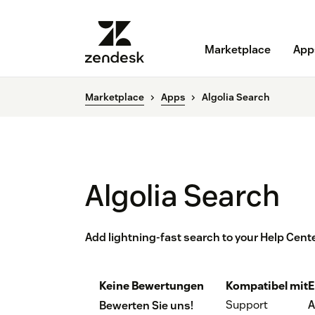
Marketplace
App
Marketplace
Apps
Algolia Search
Algolia Search
Add lightning-fast search to your Help Cente
Keine Bewertungen
Kompatibel mit
E
Support
A
Bewerten Sie uns!