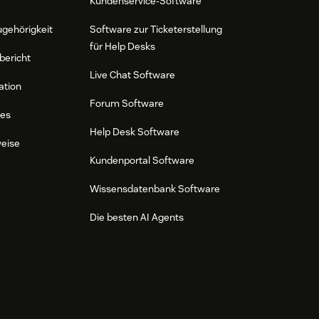
Kundenservice-Software
ugehörigkeit
Software zur Ticketerstellung
für Help Desks
bericht
Live Chat Software
ation
Forum Software
res
Help Desk Software
weise
Kundenportal Software
Wissensdatenbank Software
Die besten AI Agents