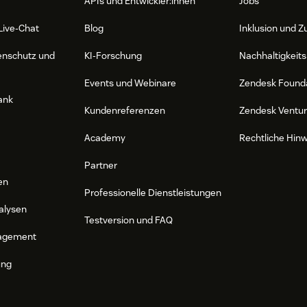
APIs und Entwickler:innen
Jobs
Live-Chat
Blog
Inklusion und Z
enschutz und
KI-Forschung
Nachhaltigkeits
Events und Webinare
Zendesk Found
ank
Kundenreferenzen
Zendesk Ventu
Academy
Rechtliche Hin
Partner
en
Professionelle Dienstleistungen
alysen
Testversion und FAQ
agement
ung