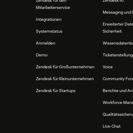
Zendesk für den
Zendesk-KI
Mitarbeiterservice
Messaging und 
Integrationen
Erweiterter Dat
Systemstatus
Sicherheit
Anmelden
Wissensdatenb
Demo
Ticketerstellung
Zendesk für Großunternehmen
Voice
Zendesk für Kleinunternehmen
Community For
Zendesk für Startups
Berichte und An
Workforce Man
Qualitätssicher
Live-Chat