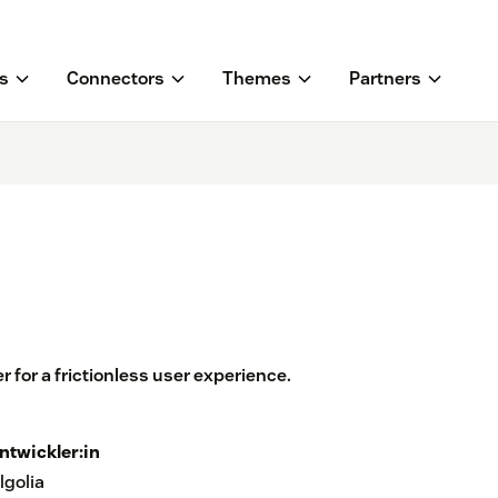
s
Connectors
Themes
Partners
r for a frictionless user experience.
ntwickler:in
lgolia