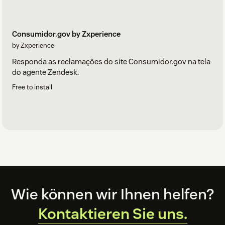
Consumidor.gov by Zxperience
by Zxperience
Responda as reclamações do site Consumidor.gov na tela
do agente Zendesk.
Free to install
Footer
Wie können wir Ihnen helfen?
Kontaktieren Sie uns.