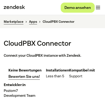
Demo ansehen
Marketplace
Apps
CloudPBX Connector
CloudPBX Connector
Connect your CloudPBX instance with Zendesk.
Keine Bewertungen
Installationen
Kompatibel mit
Less than 5
Support
Bewerten Sie uns!
Entwickler:in
Poziom7
Development Team