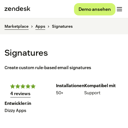
Demo ansehen
Marketplace
Apps
Signatures
Signatures
Create custom rule-based email signatures
Installationen
Kompatibel mit
50+
Support
4 reviews
Entwickler:in
Dizzy Apps