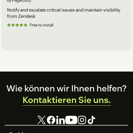
by PagerDuty
Notify and escalate critical issues and maintain visibility
from Zendesk
Free to install
Footer
Wie können wir Ihnen helfen?
Kontaktieren Sie uns.