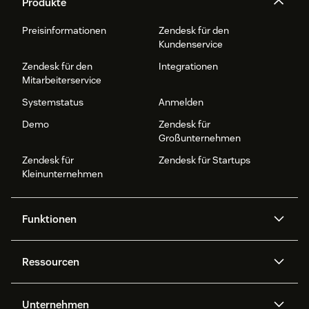
Produkte
Preisinformationen
Zendesk für den
Kundenservice
Zendesk für den
Integrationen
Mitarbeiterservice
Systemstatus
Anmelden
Demo
Zendesk für
Großunternehmen
Zendesk für
Zendesk für Startups
Kleinunternehmen
Funktionen
AI Agents
Copilot
Ressourcen
Zendesk-KI
Messaging und Live-Chat
Help Center
Sicherheit
Erweiterter Datenschutz und
Wissensdatenbank
Unternehmen
Sicherheit