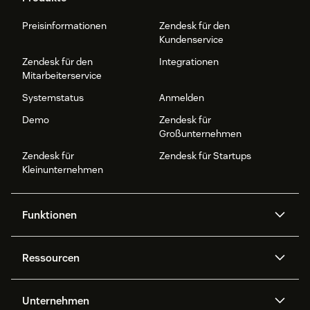
Preisinformationen
Zendesk für den
Kundenservice
Zendesk für den
Integrationen
Mitarbeiterservice
Systemstatus
Anmelden
Demo
Zendesk für
Großunternehmen
Zendesk für
Zendesk für Startups
Kleinunternehmen
Funktionen
AI Agents
Copilot
Ressourcen
Zendesk-KI
Messaging und Live-Chat
Help Center
Sicherheit
Erweiterter Datenschutz und
Wissensdatenbank
Unternehmen
Sicherheit
APIs und Entwickler:innen
Blog