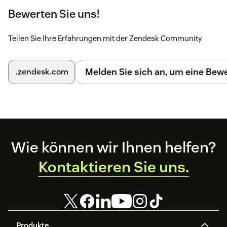
Scroll down to find Zendesk and enter your Zendesk
Bewerten Sie uns!
subdomain
Now, click on the Connect button
Teilen Sie Ihre Erfahrungen mit der Zendesk Community
Click on Allow to grant access to featureOS
Melden Sie sich an, um eine Be
.zendesk.com
That's it. You have now integrated featureOS with Zendesk.
Footer
Wie können wir Ihnen helfen?
Kontaktieren Sie uns.
Produkte