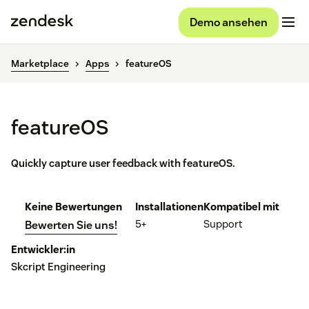
Demo ansehen
Marketplace
Apps
featureOS
featureOS
Quickly capture user feedback with featureOS.
Keine Bewertungen
Installationen
Kompatibel mit
5+
Support
Bewerten Sie uns!
Entwickler:in
Skcript Engineering