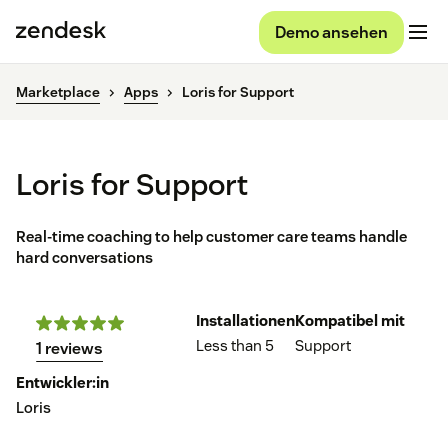
Demo ansehen
Marketplace
Apps
Loris for Support
Loris for Support
Real-time coaching to help customer care teams handle
hard conversations
Installationen
Kompatibel mit
Less than 5
Support
1 reviews
Entwickler:in
Loris