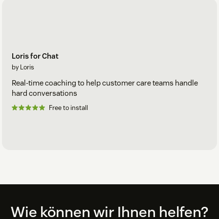
Loris for Chat
by Loris
Real-time coaching to help customer care teams handle
hard conversations
Free to install
Footer
Wie können wir Ihnen helfen?