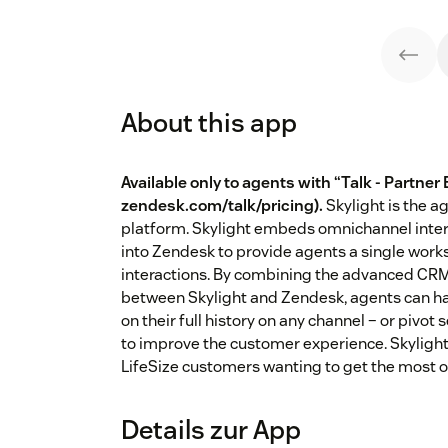
About this app
Available only to agents with “Talk - Partner 
zendesk.com/talk/pricing
).
Skylight is the a
platform. Skylight embeds omnichannel intera
into Zendesk to provide agents a single wor
interactions. By combining the advanced CRM
between Skylight and Zendesk, agents can ha
on their full history on any channel – or pivo
to improve the customer experience. Skylight
LifeSize customers wanting to get the most o
Details zur App