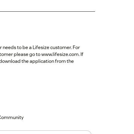
ser needs to be a Lifesize customer. For
omer please go to www.lifesize.com. If
 download the application from the
k Community