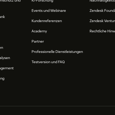
enschutz und
KI-Forschung
Nachhaltigkeits
Events und Webinare
Zendesk Found
ank
Kundenreferenzen
Zendesk Ventu
Academy
Rechtliche Hin
Partner
en
Professionelle Dienstleistungen
alysen
Testversion und FAQ
agement
ung