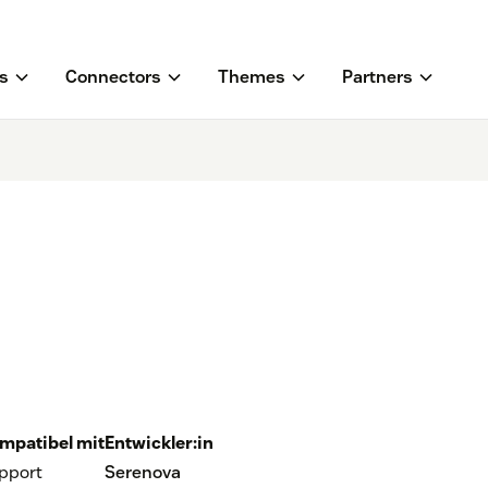
s
Connectors
Themes
Partners
mpatibel mit
Entwickler:in
pport
Serenova