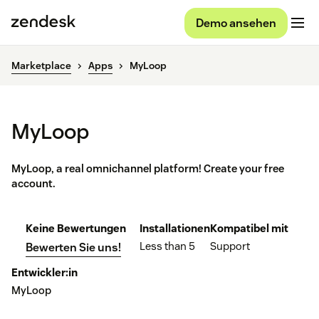
Demo ansehen
Marketplace
Apps
MyLoop
MyLoop
MyLoop, a real omnichannel platform! Create your free
account.
Keine Bewertungen
Installationen
Kompatibel mit
Less than 5
Support
Bewerten Sie uns!
Entwickler:in
MyLoop