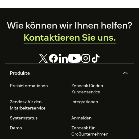
Footer
Wie können wir Ihnen helfen?
Kontaktieren Sie uns.
Produkte
Preisinformationen
Zendesk für den
Kundenservice
Zendesk für den
Integrationen
Mitarbeiterservice
Systemstatus
Anmelden
Demo
Zendesk für
Großunternehmen