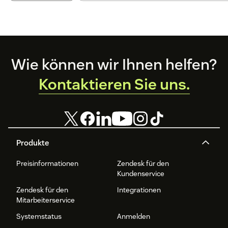
Footer
Wie können wir Ihnen helfen?
Kontaktieren Sie uns.
Produkte
Preisinformationen
Zendesk für den
Kundenservice
Zendesk für den
Integrationen
Mitarbeiterservice
Systemstatus
Anmelden