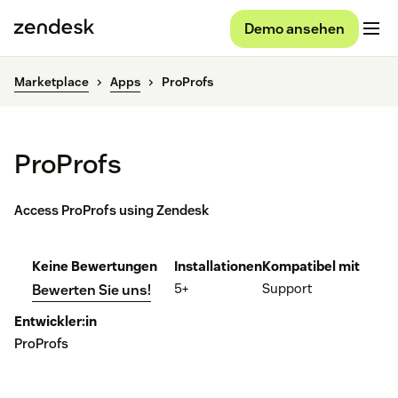
Demo ansehen
Marketplace
Apps
ProProfs
ProProfs
Access ProProfs using Zendesk
Keine Bewertungen
Installationen
Kompatibel mit
5+
Support
Bewerten Sie uns!
Entwickler:in
ProProfs