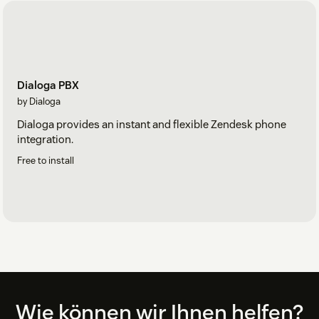
Dialoga PBX
by Dialoga
Dialoga provides an instant and flexible Zendesk phone
integration.
Free to install
Footer
Wie können wir Ihnen helfen?