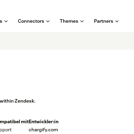
s
Connectors
Themes
Partners
 within Zendesk.
mpatibel mit
Entwickler:in
pport
chargify.com