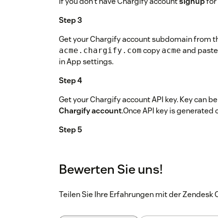
If you don't have Chargify account
signup
for 
Step 3
Get your Chargify account subdomain from th
copy
and paste
acme.chargify.com
acme
in App settings.
Step 4
Get your Chargify account API key. Key can b
Chargify account
.Once API key is generated c
Step 5
OPTIONAL. Set your Chargify account currency 
Dollar.
Bewerten Sie uns!
Step 6
Teilen Sie Ihre Erfahrungen mit der Zendes
Save Chargify App settings. It is ready to use 
organizations to start using the App.