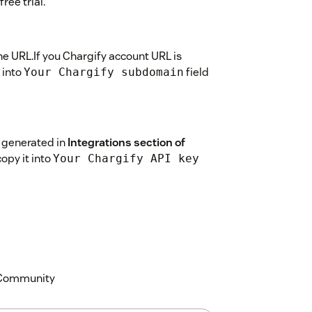
free trial.
e URL.If you Chargify account URL is
 into
field
Your Chargify subdomain
e generated in
Integrations section of
opy it into
Your Chargify API key
symbol if it is any currency other than US
k Community
now!Go to your tickets, users or