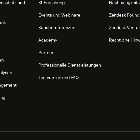
enschutz und
KI-Forschung
Nachhaltigkeits
Events und Webinare
Zendesk Found
ank
Kundenreferenzen
Zendesk Ventu
Academy
Rechtliche Hin
Partner
en
Professionelle Dienstleistungen
alysen
Testversion und FAQ
agement
ung